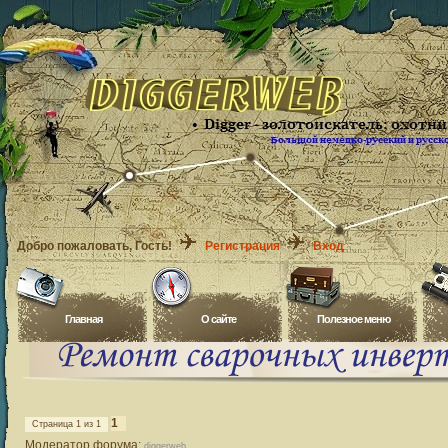
Добро пожаловать
, Гость!
Регистрация
Вход
Главная
O сайте
Полезное меню
1
Страница
1
из
1
Модератор форума:
diggerweb