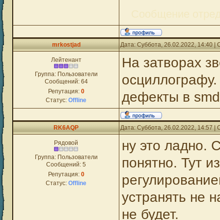
Сообщение отре
mrkostjad
Дата: Суббота, 26.02.2022, 14:40 
На затворах з
Лейтенант
Группа: Пользователи
осциллографу.
Сообщений:
64
Репутация:
0
дефекты в smd
Статус:
Offline
RK6AQP
Дата: Суббота, 26.02.2022, 14:57 
ну это ладно. 
Рядовой
Группа: Пользователи
понятно. Тут из
Сообщений:
5
Репутация:
0
регулированием
Статус:
Offline
устранять не н
не будет.