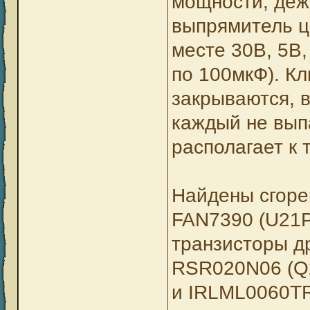
мощности, деж
выпрямитель ц
месте 30В, 5В,
по 100мкФ). Кл
закрываются, 
каждый не вып
располагает к 
Найдены сгоре
FAN7390 (U21
транзисторы д
RSR020N06 (Q
и IRLML0060T