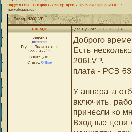
Форум
»
Ремонт сварочных инверторов.
»
Проблемы при ремонте.
»
Fuba
трансформатор)
Fubag IN206LVP
RK6AQP
Дата: Суббота, 26.02.2022, 04:25 
Доброго времен
Рядовой
Группа: Пользователи
Есть несколько
Сообщений:
5
Репутация:
0
206LVP.
Статус:
Offline
плата - PCB 6
У аппарата отб
включить, рабо
принесли ко м
Входные цепи 