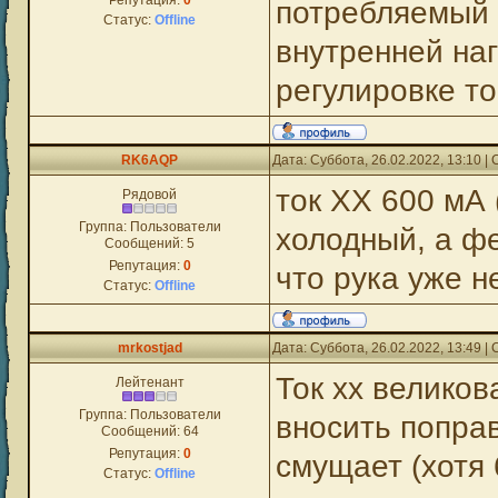
Репутация:
0
потребляемый 
Статус:
Offline
внутренней наг
регулировке то
RK6AQP
Дата: Суббота, 26.02.2022, 13:10 
ток ХХ 600 мА 
Рядовой
Группа: Пользователи
холодный, а фе
Сообщений:
5
Репутация:
0
что рука уже н
Статус:
Offline
mrkostjad
Дата: Суббота, 26.02.2022, 13:49 
Ток хх великов
Лейтенант
Группа: Пользователи
вносить поправ
Сообщений:
64
Репутация:
0
смущает (хотя 
Статус:
Offline