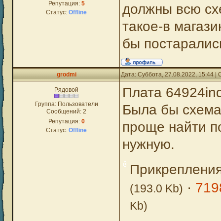
Репутация:
5
должны всю сх
Статус:
Offline
такое-в магаз
бы постаралис
grodmi
Дата: Суббота, 27.08.2022, 15:44 
Плата 64924in
Рядовой
Группа: Пользователи
Была бы схема,
Сообщений:
2
Репутация:
0
проще найти по
Статус:
Offline
нужную.
Прикреплени
·
719
(193.0 Kb)
Kb)