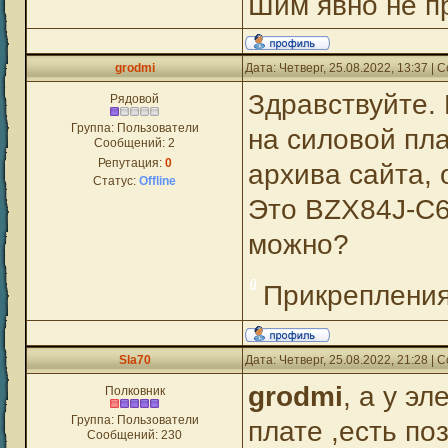
Шим явно не пр
grodmi
Дата: Четверг, 25.08.2022, 13:37 |
Здравствуйте.
Рядовой
Группа: Пользователи
на силовой пла
Сообщений:
2
Репутация:
0
архива сайта, 
Статус:
Offline
Это BZX84J-C68
можно?
Прикреплени
Sla70
Дата: Четверг, 25.08.2022, 21:28 |
grodmi
, а у э
Полковник
Группа: Пользователи
плате ,есть п
Сообщений:
230