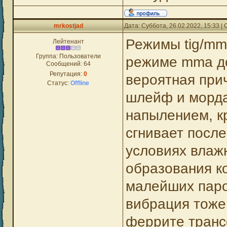
mrkostjad
Дата: Суббота, 26.02.2022, 15:33 
Режимы tig/mm
Лейтенант
Группа: Пользователи
режиме mma дол
Сообщений:
64
Репутация:
0
вероятная прич
Статус:
Offline
шлейф и морда
напылением, к
сгнивает после
условиях влаж
образования ко
малейших паро
вибрация тоже
феррите транс