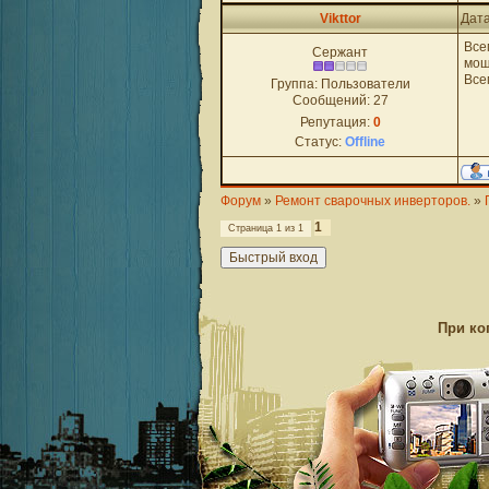
Vikttor
Дата
Все
Сержант
мощ
Все
Группа: Пользователи
Сообщений:
27
Репутация:
0
Статус:
Offline
Форум
»
Ремонт сварочных инверторов.
»
1
Страница
1
из
1
При ко