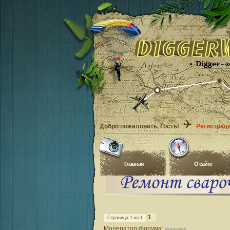
Добро пожаловать
, Гость!
Регистрац
Главная
O сайте
1
Страница
1
из
1
Модератор форума:
diggerweb