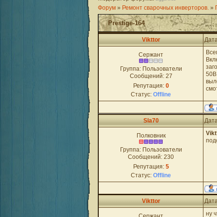
Форум
»
Ремонт сварочных инверторов.
»
Prestige-164
Vikttor
Дата
Все
Сержант
Вкл
заг
Группа: Пользователи
50В
Сообщений:
27
выл
Репутация:
0
смо
Статус:
Offline
Sla70
Дата
Vikt
Полковник
под
Группа: Пользователи
Сообщений:
230
Репутация:
5
Статус:
Offline
Vikttor
Дата
ну 
Сержант