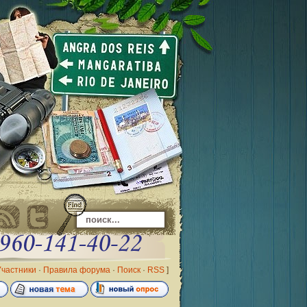
Участники
·
Правила форума
·
Поиск
·
RSS
]