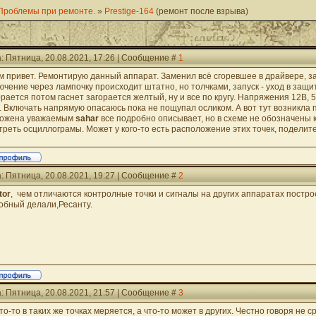
Проблемы при ремонте.
»
Prestige-164
(ремонт после взрыва)
: Пятница, 20.08.2021, 17:26 | Сообщение #
1
м привет. Ремонтирую данный аппарат. Заменил всё сгоревшее в драйвере, з
ючение через лампочку происходит штатно, но толчками, запуск - уход в защит
орается потом гаснет загорается желтый, ну и все по кругу. Напряжения 12В,
. Включать напрямую опасаюсь пока не пощупал осликом. А вот тут возникла 
ожена уважаемым
sahar
все подробно описывает, но в схеме не обозначены 
треть осциллограмы. Может у кого-то есть расположение этих точек, поделит
: Пятница, 20.08.2021, 19:27 | Сообщение #
2
tor
, чем отличаются контролные точки и сигналы на других аппаратах постро
обный делали,Ресанту.
: Пятница, 20.08.2021, 21:57 | Сообщение #
3
что-то в таких же точках меряется, а что-то может в других. Честно говоря не с