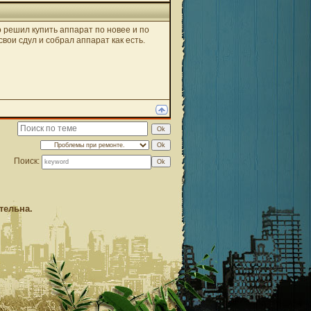
о решил купить аппарат по новее и по
свои сдул и собрал аппарат как есть.
Поиск:
тельна.