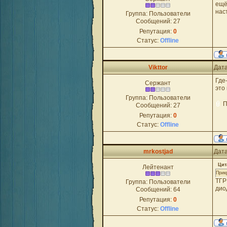
ещё
нас
Группа: Пользователи
Сообщений:
27
Репутация:
0
Статус:
Offline
Vikttor
Дата
Где
Сержант
это
Группа: Пользователи
П
Сообщений:
27
Репутация:
0
Статус:
Offline
mrkostjad
Дата
Цит
Лейтенант
Прикр
ТГР
Группа: Пользователи
дио
Сообщений:
64
Репутация:
0
Статус:
Offline