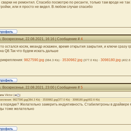
 сварки не ремонтил. Спасибо посмотрю по ресанте, только там вроде не та
тройки, или я просто не видел. В любом случае спасибо
: Воскресенье, 22.08.2021, 16:16 | Сообщение #
4
-то остался косяк, меандр искажен, время открытия закрытия, и ключи сразу 
 на Q8.Так что будем искать дальше
рикрепления:
9827590.jpg
·
3530982.jpg
·
3098180.jpg
(384.3 Kb)
(377.0 Kb)
(402.6
: Воскресенье, 22.08.2021, 23:00 | Сообщение #
5
ата
Vikttor
(
)
епления: 9827590.jpg(384.3 Kb) · 3530982.jpg(377.0 Kb) · 3098180.jpg(402.6 Kb)
 в порядке? Желательно замерить индуктивность. Стабилитроны в драйвере м
ды тоже желательно