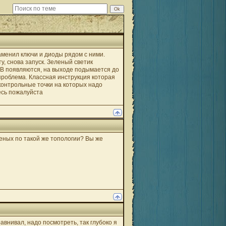
аменил ключи и диоды рядом с ними.
у, снова запуск. Зеленый светик
 5В появляются, на выходе подымается до
проблема. Классная инструкция которая
контрольные точки на которых надо
есь пожалуйста
еных по такой же топологии? Вы же
равнивал, надо посмотреть, так глубоко я