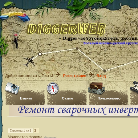
Добро пожаловать
, Гость!
Регистрация
Вход
Главная
O сайте
Полезное меню
1
Страница
1
из
1
Модератор форума:
diggerweb