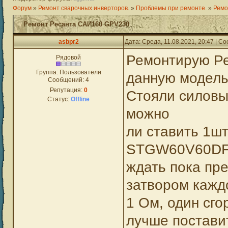
Форум
»
Ремонт сварочных инверторов.
»
Проблемы при ремонте.
»
Ремо
Ремонт Ресанта САИ160 GPV230
asbpr2
Дата: Среда, 11.08.2021, 20:47 | 
Ремонтирую Р
Рядовой
Группа: Пользователи
данную модель
Сообщений:
4
Репутация:
0
Стояли силов
Статус:
Offline
можно
ли ставить 1ш
STGW60V60DF –
ждать пока пр
затвором кажд
1 Ом, один сго
лучше постави