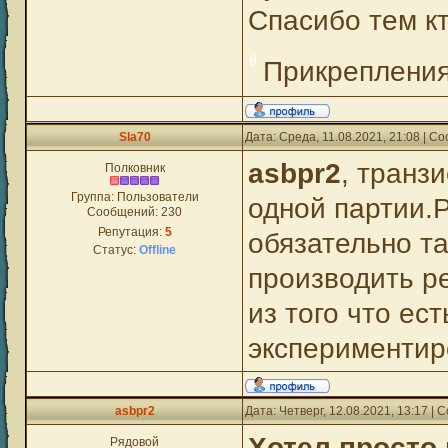
Спасибо тем к
Прикреплени
Sla70
Дата: Среда, 11.08.2021, 21:08 | 
asbpr2
, транз
Полковник
Группа: Пользователи
одной партии.Р
Сообщений:
230
Репутация:
5
обязательно т
Статус:
Offline
производить ре
из того что ес
экспериментир
asbpr2
Дата: Четверг, 12.08.2021, 13:17 |
Хотел просто
Рядовой