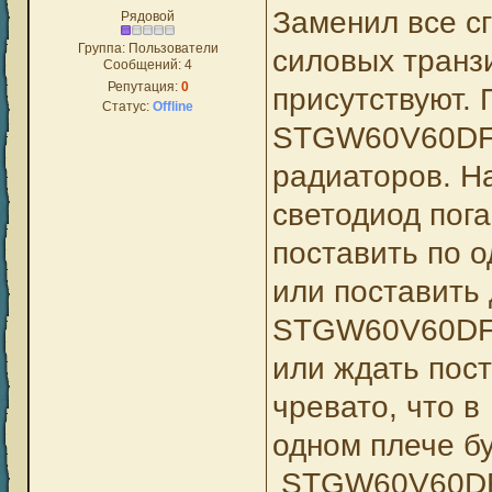
Заменил все с
Рядовой
Группа: Пользователи
силовых транз
Сообщений:
4
Репутация:
0
присутствуют. 
Статус:
Offline
STGW60V60DF
радиаторов. Н
светодиод пог
поставить по 
или поставит
STGW60V60DF 
или ждать пос
чревато, что в
одном плече б
STGW60V60DF