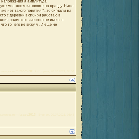
о напряжения а амплитуда
 уже мне кажется похоже на правду. Ниже
ке нет такого понятия "...то сигналы на
осто с деревни в сибири работаю в
вания радиотехнического не имею, в
то то чего не вижу я . И еще не
mitsaev2013
дактировал
-
Вторник, 20.07.2021, 03:54
mitsaev2013
дактировал
-
Вторник, 20.07.2021, 03:43