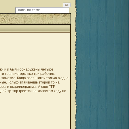
лючи и были обнаружены четыре
то транзисторы все три рабочие.
аметил. Когда впаян ключ только в одно
ные. Только впаиваешь второй то на
меры и осциллограммы. А еще ТГР
ной тр-тор греется на холостом ходу но