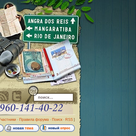
Участники
·
Правила форума
·
Поиск
·
RSS
]