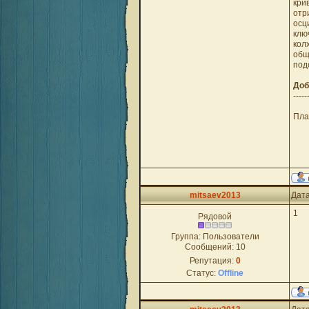
кри
отр
осц
клю
кол
общ
под
Доб
-----
Пла
mitsaev2013
Дата
1
Рядовой
Группа: Пользователи
Сообщений:
10
Репутация:
0
Статус:
Offline