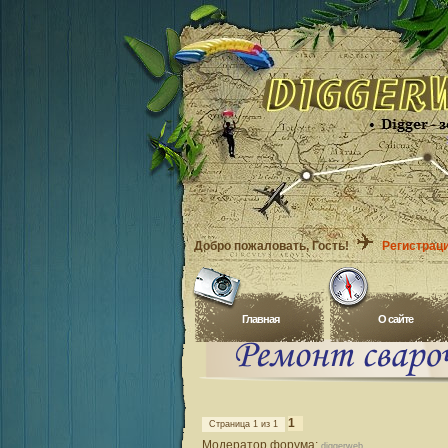
Добро пожаловать
, Гость!
Регистрац
Главная
O сайте
1
Страница
1
из
1
Модератор форума:
diggerweb