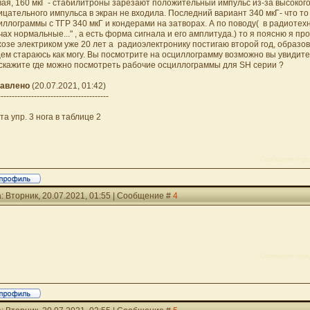
вая, 160 мкГ - стабилитроны зарезают положительный импульс из-за высоког
ицательного импульса в экран не входила. Последний вариант 340 мкГ- что то
иллограммы с ТГР 340 мкГ и кондерами на затворах. А по поводу( в радиотехни
чах нормальные..." , а есть форма сигнала и его амплитуда.) то я поясню я пр
хозе электриком уже 20 лет а радиоэлектронику постигаю второй год, образо
ем стараюсь как могу. Вы посмотрите на осциллограмму возможно вы увидите ч
скажите где можно посмотреть рабочие осциллограммы для SH серии ?
авлено
(20.07.2021, 01:42)
----------------------------------------
та упр. 3 нога в таблице 2
Сообщение отре
: Вторник, 20.07.2021, 01:55 | Сообщение #
4
Сообщение отре