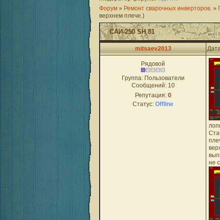
Форум
»
Ремонт сварочных инверторов.
»
верхнем плече.)
САИ-250 SH 81
mitsaev2013
Дата
Рядовой
Группа: Пользователи
Сообщений:
10
Репутация:
0
Статус:
Offline
лоп
Ста
пле
вер
вып
не 