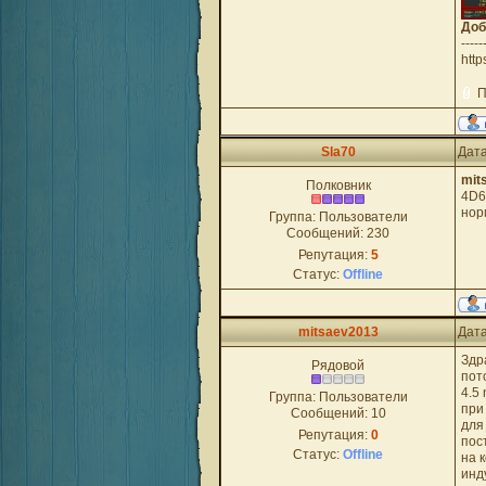
Доб
-----
http
П
Sla70
Дата
mit
Полковник
4D6
нор
Группа: Пользователи
Сообщений:
230
Репутация:
5
Статус:
Offline
mitsaev2013
Дата
Здр
Рядовой
пот
4.5
Группа: Пользователи
при
Сообщений:
10
для
Репутация:
0
пос
Статус:
Offline
на 
инд