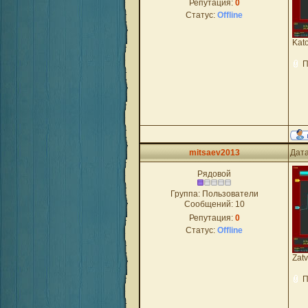
Репутация:
0
Статус:
Offline
Kat
П
mitsaev2013
Дата
Рядовой
Группа: Пользователи
Сообщений:
10
Репутация:
0
Статус:
Offline
Zat
П