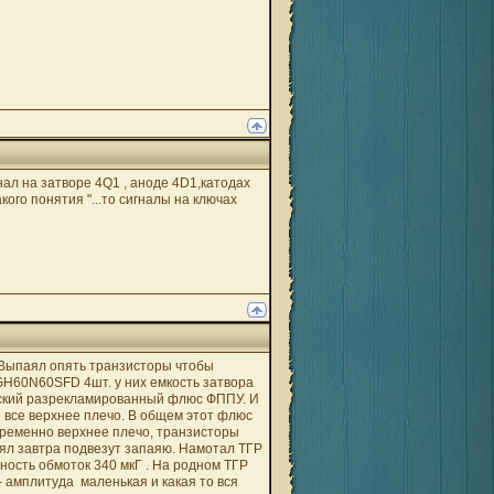
нал на затворе 4Q1 , аноде 4D1,катодах
кого понятия "...то сигналы на ключах
. Выпаял опять транзисторы чтобы
FGH60N60SFD 4шт. у них емкость затвора
ийский разрекламированный флюс ФППУ. И
 все верхнее плечо. В общем этот флюс
 временно верхнее плечо, транзисторы
аял завтра подвезут запаяю. Намотал ТГР
вность обмоток 340 мкГ . На родном ТГР
- амплитуда маленькая и какая то вся