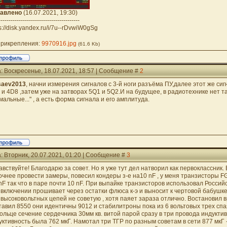
авлено
(16.07.2021, 19:30)
----------------------------------------
s://disk.yandex.ru/i/7u--rDvwiW0gSg
рикрепления:
9970916.jpg
(61.6 Kb)
: Воскресенье, 18.07.2021, 18:57 | Сообщение #
2
saev2013
, начни измерения сигналов с 3-й ноги разъёма ПУ,далее этот же сиг
 и 4D8 ,затем уже на затворах 5Q1 и 5Q2.И на будущее, в радиотехнике нет та
мальные..." , а есть форма сигнала и его амплитуда.
: Вторник, 20.07.2021, 01:20 | Сообщение #
3
авствуйте! Благодарю за совет. Но я уже тут дел натворил как первоклассник
очнее провести замеры, повесил кондеры з-е на10 nF , у меня транзисторы 
 nF так что в паре почти 10 nF. При выпайке транзисторов использовал Росс
 включении прошивает через остатки флюса к-э и выносит к чертовой бабушке
 высоковольтных цепей не советую , хотя паяет зараза отлично. Востановил
тавил 8550 они идентичны 9012 и стабилитроны пока из 6 вольтовых трех сп
кольце сечение сердечника 30мм кв. витой парой сразу в три провода индукти
уктивность была 762 мкГ. Намотал три ТГР по разным советам в сети 877 мкГ 