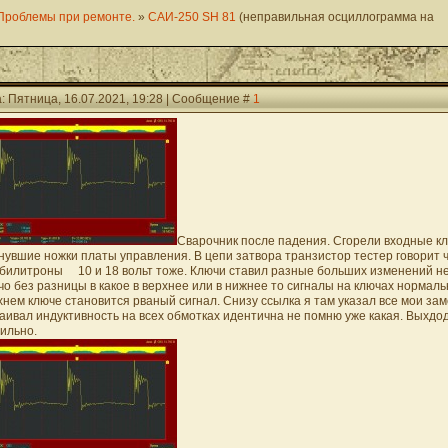
Проблемы при ремонте.
»
САИ-250 SH 81
(неправильная осциллограмма на
: Пятница, 16.07.2021, 19:28 | Сообщение #
1
Сварочник после падения. Сгорели входные к
нувшие ножки платы управления. В цепи затвора транзистор тестер говорит ч
билитроны 10 и 18 вольт тоже. Ключи ставил разные больших изменений не з
чо без разницы в какое в верхнее или в нижнее то сигналы на ключах нормаль
хнем ключе становится рваный сигнал. Снизу ссылка я там указал все мои за
аивал индуктивность на всех обмотках идентична не помню уже какая. Выхдод
сильно.