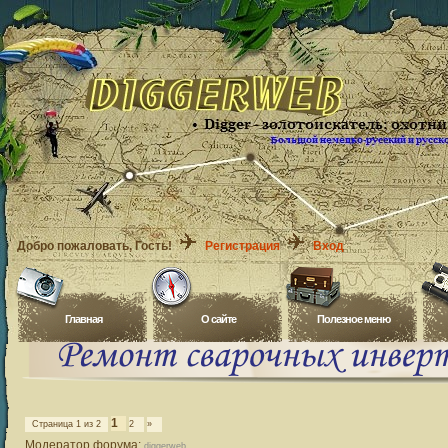
Добро пожаловать
, Гость!
Регистрация
Вход
Главная
O сайте
Полезное меню
1
Страница
1
из
2
2
»
Модератор форума:
diggerweb