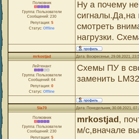
Ну а почему не
Полковник
Группа: Пользователи
сигналы.Да,на
Сообщений:
230
Репутация:
5
смотреть вним
Статус:
Offline
нагрузки. Схе
mrkostjad
Дата: Воскресенье, 29.08.2021, 23
Схемы ПУ в св
Лейтенант
Группа: Пользователи
заменить LM3
Сообщений:
64
Репутация:
0
Статус:
Offline
Sla70
Дата: Понедельник, 30.08.2021, 07
mrkostjad
, по
Полковник
Группа: Пользователи
м/с,вначале вы
Сообщений:
230
Репутация:
5