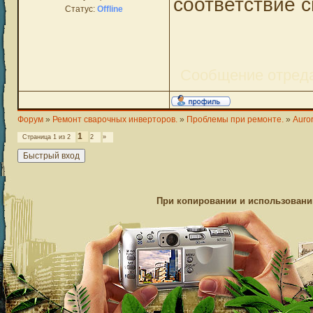
соответствие с
Статус:
Offline
Сообщение отред
Форум
»
Ремонт сварочных инверторов.
»
Проблемы при ремонте.
»
Auro
1
Страница
1
из
2
2
»
При копировании и использовании