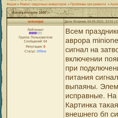
Форум
»
Ремонт сварочных инверторов.
»
Проблемы при ремонте.
»
Auro
Aurora minione 1600
mrkostjad
Дата: Вторник, 04.05.2021, 22:01 
Всем празднико
Лейтенант
Группа: Пользователи
аврора minion
Сообщений:
64
Репутация:
0
сигнал на затв
Статус:
Offline
включении поя
при подключен
питания сигнал
выпаяны. Элем
исправные. На 
Картинка така
внешнего бп с