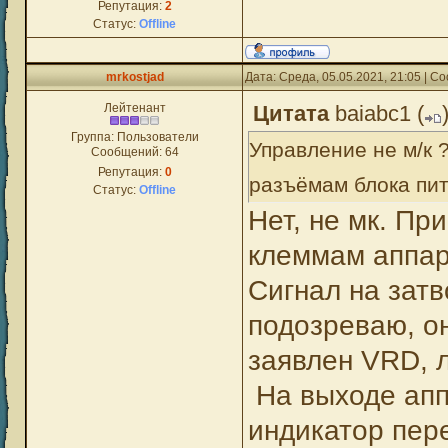
Репутация:
2
Статус:
Offline
mrkostjad
Дата: Среда, 05.05.2021, 21:05 | 
Лейтенант
Цитата
baiabc1
(
Группа: Пользователи
Управление не м/к 
Сообщений:
64
Репутация:
0
разъёмам блока пит
Статус:
Offline
Нет, не мк. Пр
клеммам аппар
Сигнал на зат
подозреваю, о
заявлен VRD, л
На выходе апп
индикатор пере