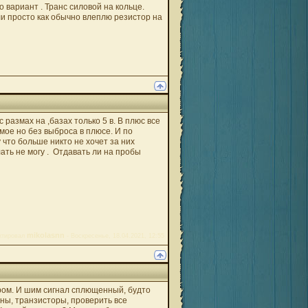
 вариант . Транс силовой на кольце.
ли просто как обычно влеплю резистор на
размах на ,базах только 5 в. В плюс все
мое но без выброса в плюсе. И по
 что больше никто не хочет за них
лать не могу . Отдавать ли на пробы
mikolasnn
ктировал
-
Воскресенье, 18.04.2021, 12:55
ром. И шим сигнал сплющенный, будто
ны, транзисторы, проверить все