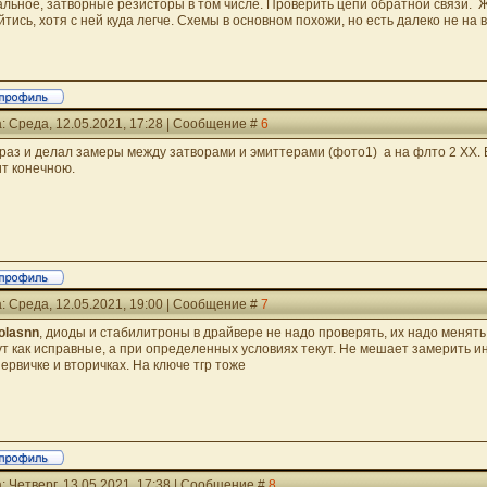
альное, затворные резисторы в том числе. Проверить цепи обратной связи. 
йтись, хотя с ней куда легче. Схемы в основном похожи, но есть далеко не на в
: Среда, 12.05.2021, 17:28 | Сообщение #
6
 раз и делал замеры между затворами и эмиттерами (фото1) а на флто 2 ХХ.
ит конечною.
: Среда, 12.05.2021, 19:00 | Сообщение #
7
olasnn
, диоды и стабилитроны в драйвере не надо проверять, их надо менять,
ут как исправные, а при определенных условиях текут. Не мешает замерить и
первичке и вторичках. На ключе тгр тоже
: Четверг, 13.05.2021, 17:38 | Сообщение #
8