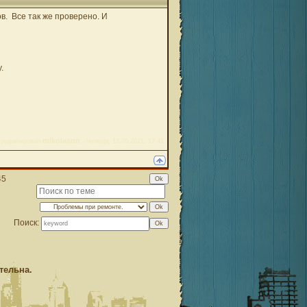
в. Все так же проверено. И
.
mikolasnn
тредактировал
-
Четверг, 13.05.2021, 17:41
45
Поиск:
тельна.