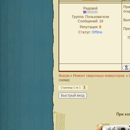
При
Рядовой
осц
Группа: Пользователи
Вых
Сообщений:
16
Репутация:
0
Пре
Статус:
Offline
П
Форум
»
Ремонт сварочных инверторов.
»
схема)
1
Страница
1
из
1
При ко