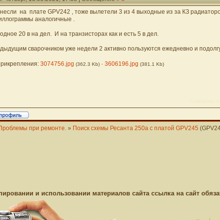
несли на плате GPV242 , тоже вылетели 3 из 4 выходные из за КЗ радиаторо
иллограммы аналогичные .
одное 20 в на дел. И на транзисторах как и есть 5 в дел.
дыдущим сварочником уже недели 2 активно пользуются ежедневно и подолгу
рикрепления:
3074756.jpg
·
3606196.jpg
(362.3 Kb)
(381.1 Kb)
Сообщение о
Проблемы при ремонте.
»
Поиск схемы Ресанта 250а с платой GPV245
(GPV2
пировании и использовании материалов сайта ссылка на сайт обяза