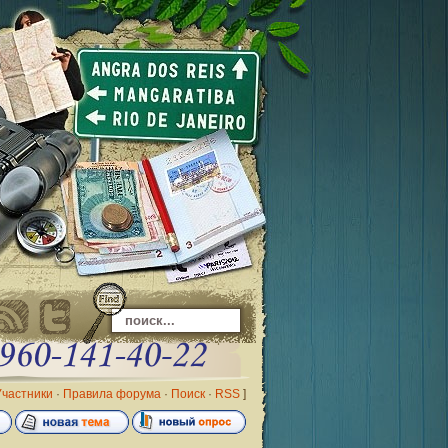
Участники
·
Правила форума
·
Поиск
·
RSS
]