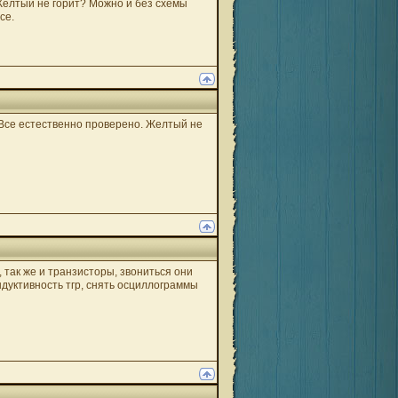
Желтый не горит? Можно и без схемы
се.
 Все естественно проверено. Желтый не
 так же и транзисторы, звониться они
ндуктивность тгр, снять осциллограммы