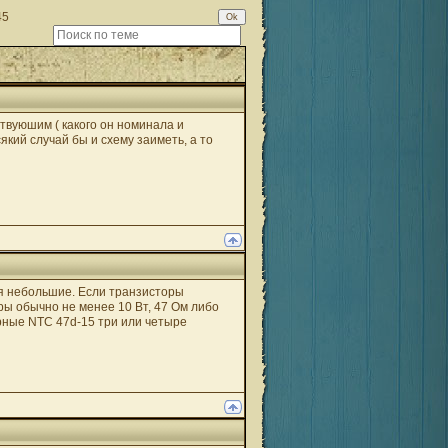
45
вуюшим ( какого он номинала и
який случай бы и схему заиметь, а то
чия небольшие. Если транзисторы
оры обычно не менее 10 Вт, 47 Ом либо
ерные NTC 47d-15 три или четыре