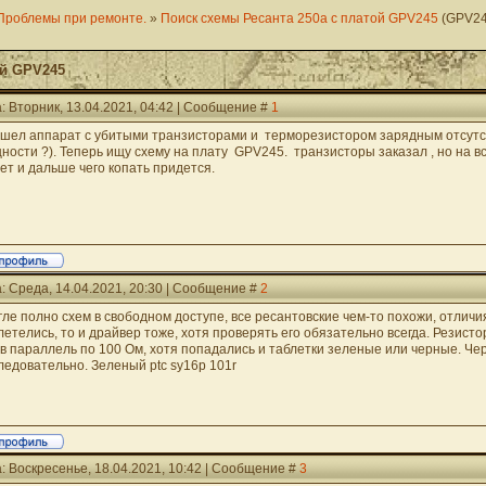
Проблемы при ремонте.
»
Поиск схемы Ресанта 250а с платой GPV245
(GPV2
ой GPV245
: Вторник, 13.04.2021, 04:42 | Сообщение #
1
шел аппарат с убитыми транзисторами и терморезистором зарядным отсутст
ности ?). Теперь ищу схему на плату GPV245. транзисторы заказал , но на вс
ет и дальше чего копать придется.
: Среда, 14.04.2021, 20:30 | Сообщение #
2
угле полно схем в свободном доступе, все ресантовские чем-то похожи, отли
летелись, то и драйвер тоже, хотя проверять его обязательно всегда. Резист
 в параллель по 100 Ом, хотя попадались и таблетки зеленые или черные. Ч
ледовательно. Зеленый ptc sy16p 101r
: Воскресенье, 18.04.2021, 10:42 | Сообщение #
3