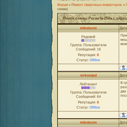
Форум
»
Ремонт сварочных инверторов.
»
схема)
Поиск схемы Ресанта 250а с плат
mikolasnn
Дата
При
Рядовой
мощ
мож
Группа: Пользователи
Сообщений:
16
Репутация:
0
Статус:
Offline
mrkostjad
Дата
В г
Лейтенант
раз
два
Группа: Пользователи
пос
Сообщений:
64
Репутация:
0
Статус:
Offline
mikolasnn
Дата