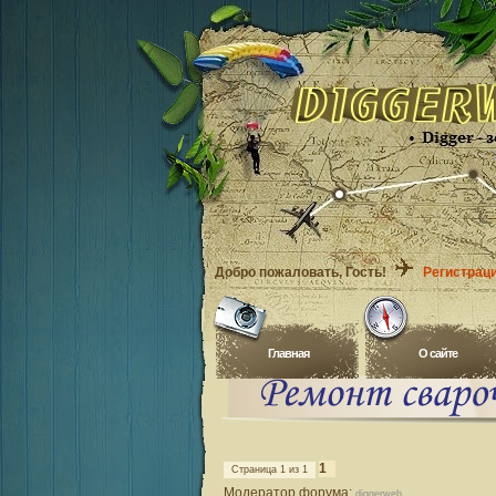
Добро пожаловать
, Гость!
Регистрац
Главная
O сайте
1
Страница
1
из
1
Модератор форума:
diggerweb