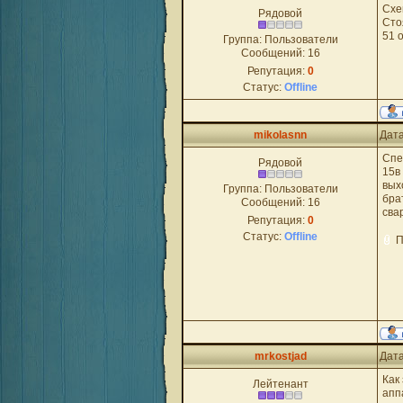
Схе
Рядовой
Сто
51 
Группа: Пользователи
Сообщений:
16
Репутация:
0
Статус:
Offline
mikolasnn
Дата
Спе
Рядовой
15в
вых
Группа: Пользователи
бра
Сообщений:
16
сва
Репутация:
0
Статус:
Offline
П
mrkostjad
Дата
Как
Лейтенант
апп