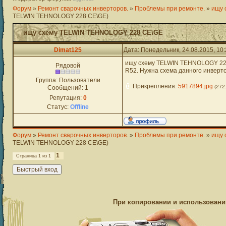
Форум
»
Ремонт сварочных инверторов.
»
Проблемы при ремонте.
»
ищу 
TELWIN TEHNOLOGY 228 CE\GE)
ищу схему TELWIN TEHNOLOGY 228 CE\GE
Dimat125
Дата: Понедельник, 24.08.2015, 10
ищу схему TELWIN TEHNOLOGY 228 
Рядовой
R52. Нужна схема данного инверто
Группа: Пользователи
Прикрепления:
5917894.jpg
(272
Сообщений:
1
Репутация:
0
Статус:
Offline
Форум
»
Ремонт сварочных инверторов.
»
Проблемы при ремонте.
»
ищу 
TELWIN TEHNOLOGY 228 CE\GE)
1
Страница
1
из
1
При копировании и использовании