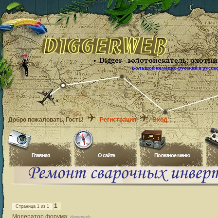
Добро пожаловать
, Гость!
Регистрация
Вход
Главная
O сайте
Полезное меню
1
Страница
1
из
1
Модератор форума:
diggerweb