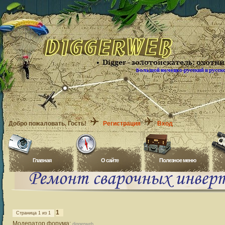
Добро пожаловать
, Гость!
Регистрация
Вход
Главная
O сайте
Полезное меню
1
Страница
1
из
1
Модератор форума:
diggerweb