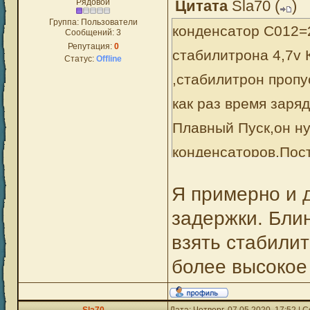
Рядовой
Цитата
Sla70
(
)
Группа: Пользователи
конденсатор С012=
Сообщений:
3
Репутация:
0
стабилитрона 4,7v 
Статус:
Offline
,стабилитрон пропу
как раз время заря
Плавный Пуск,он ну
конденсаторов.Пост
больше, Поставите 
Я примерно и д
меньше.Есть завод
задержки. Блин
включении лампочки
взять стабилит
напряжения особенн
более высокое