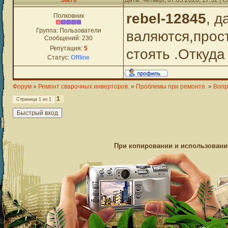
Sla70
Дата: Четверг, 07.05.2020, 17:52 |
rebel-12845
, д
Полковник
Группа: Пользователи
валяются,прост
Сообщений:
230
Репутация:
5
стоять .Откуда
Статус:
Offline
Форум
»
Ремонт сварочных инверторов.
»
Проблемы при ремонте.
»
Вопр
1
Страница
1
из
1
При копировании и использовании