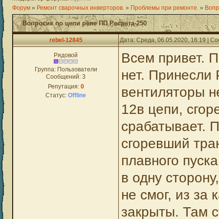
Форум
»
Ремонт сварочных инверторов.
»
Проблемы при ремонте.
»
Вопр
Вопросик по цепи реле ПП Ресанта-250
rebel-12845
Дата: Среда, 06.05.2020, 16:19 | 
Всем привет. 
Рядовой
Группа: Пользователи
нет. Принесли 
Сообщений:
3
Репутация:
0
вентиляторы не
Статус:
Offline
12в цепи, сгор
срабатывает. 
сгоревший тра
плавного пуска
в одну сторону
не смог, из за
закрыты. Там с