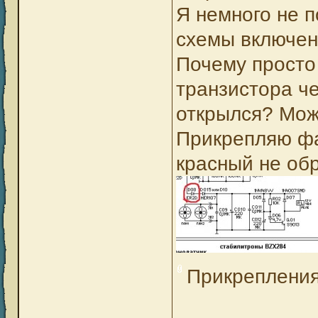
Я немного не 
схемы включен
Почему просто
транзистора че
открылся? Мож
Прикрепляю фа
красный не об
Прикреплени