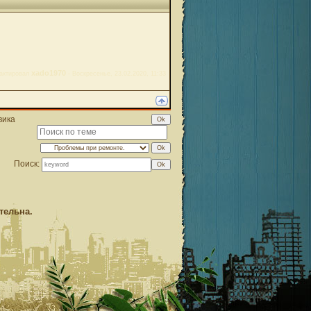
xado1970
актировал
-
Воскресенье, 23.02.2020, 11:33
вика
Поиск:
тельна.