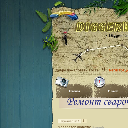
Добро пожаловать
, Гость!
Регистрац
Главная
O сайте
1
Страница
1
из
1
Модератор форума:
diggerweb