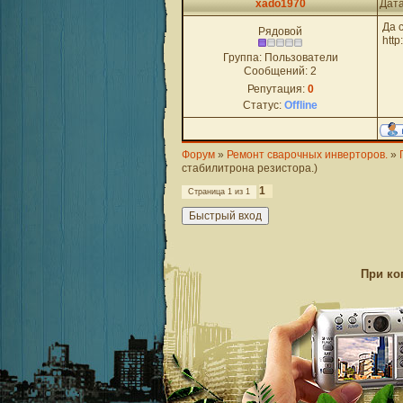
xado1970
Дата
Да 
Рядовой
htt
Группа: Пользователи
Сообщений:
2
Репутация:
0
Статус:
Offline
Форум
»
Ремонт сварочных инверторов.
»
стабилитрона резистора.)
1
Страница
1
из
1
При ко