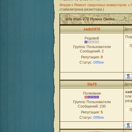
Форум
»
Ремонт сварочных инверторов.
»
стабилитрона резистора.)
vita mini-270 Нужна схема.
xado1970
Дата
Под
Рядовой
П
Группа: Пользователи
Сообщений:
2
Репутация:
0
Статус:
Offline
Sla70
Дата
xad
Полковник
пла
раз
Группа: Пользователи
Сообщений:
230
П
Репутация:
5
Статус:
Offline