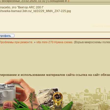
: Воскресенье, 23.02.2020, 11:32 | Сообщение #
3
спасибо, это "Вектор ARC 200 I"
p://svarka-barnaul.3dn.ru/_ld/2/229_MMA_ZX7-225.jpg
Сообщение отред
Проблемы при ремонте.
»
vita mini-270 Нужна схема.
(Взрыв микросхемы поле
пировании и использовании материалов сайта ссылка на сайт обяза