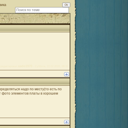
вика
xado1970
тредактировал
-
Суббота, 22.02.2020, 08:32
пределяться надо по месту(то есть по
нт фото элементов платы в хорошем