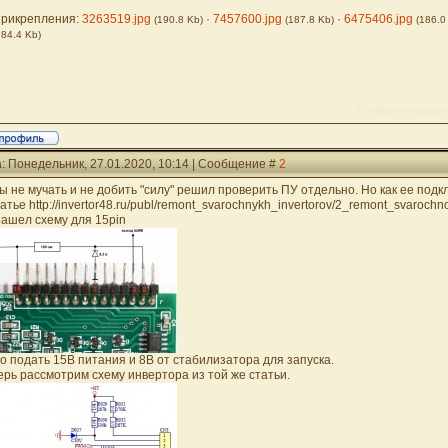
рикрепления:
3263519.jpg
·
7457600.jpg
·
6475406.jpg
(190.8 Kb)
(187.8 Kb)
(186.0
184.4 Kb)
Сообщение отредак
: Понедельник, 27.01.2020, 10:14 | Сообщение #
2
ы не мучать и не добить "силу" решил проверить ПУ отдельно. Но как ее под
татье http://invertor48.ru/publ/remont_svarochnykh_invertorov/2_remont_svaroch
нашел схему для 15pin
о подать 15В питания и 8В от стабилизатора для запуска.
ерь рассмотрим схему инвертора из той же статьи.