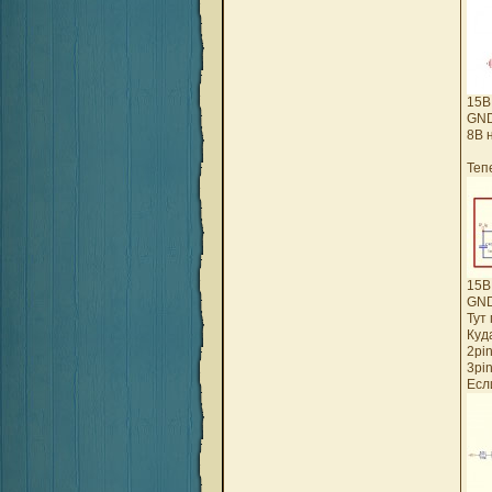
15В
GND
8В 
Теп
15В
GND
Тут
Куд
2pin
3pi
Есл