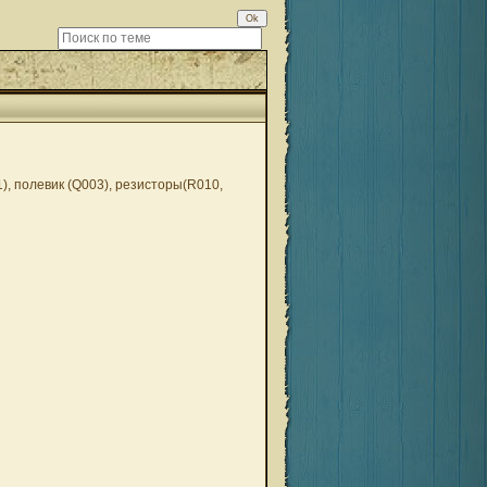
), полевик (Q003), резисторы(R010,