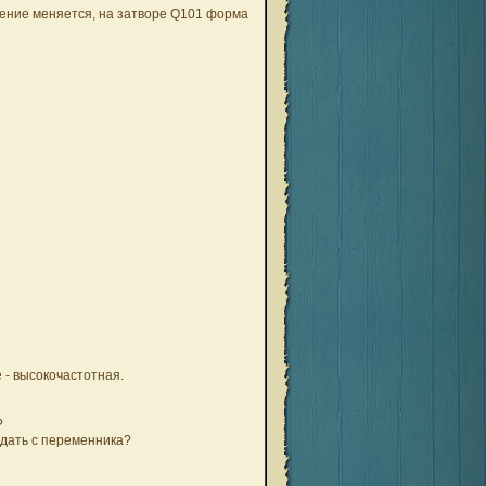
жение меняется, на затворе Q101 форма
 - высокочастотная.
?
одать с переменника?