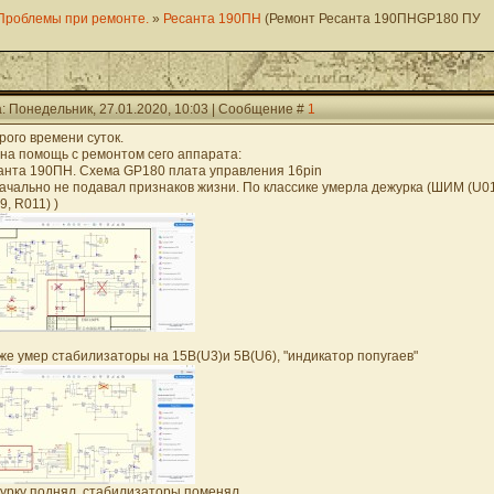
Проблемы при ремонте.
»
Ресанта 190ПН
(Ремонт Ресанта 190ПНGP180 ПУ
: Понедельник, 27.01.2020, 10:03 | Сообщение #
1
рого времени суток.
на помощь с ремонтом сего аппарата:
анта 190ПН. Схема GP180 плата управления 16pin
ачально не подавал признаков жизни. По классике умерла дежурка (ШИМ (U01
9, R011) )
 же умер стабилизаторы на 15В(U3)и 5В(U6), "индикатор попугаев"
урку поднял, стабилизаторы поменял.