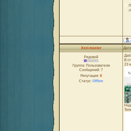
П
(
Xxxl-master
Дата
Даб
Рядовой
В с
23 
Группа: Пользователи
Сообщений:
7
Репутация:
0
Статус:
Offline
Над
Теп