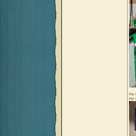
На 
На 