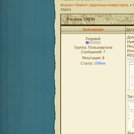
Форум
»
Ремонт сварочных инверторов.
»
16pin)
Ресанта 190ПН
Xxxl-master
Дата
Доб
Рядовой
Нуж
Рес
Группа: Пользователи
Изн
Сообщений:
7
R01
Репутация:
0
Статус:
Offline
Так
Деж