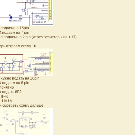
 подаем на 15pin
 подаем на 7 pin
на подаем на 2 pin (через резисторы на +HT)
ерь откроем схему 16
 нужно подать на 16pin
 подаем на 8 pin
 понятно
а подать 8В?
 IF-lg
n HV-LV
и смотреть схему дальше