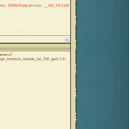
·
5389628.jpg
·
__190_V3.0.pdf
 Kb)
(93.8 Kb)
Xxxl-master
тировал
-
Понедельник, 27.01.2020, 10:16
ключить?
nogo_invertora_resanta_sai_250_gp/2-1-0-