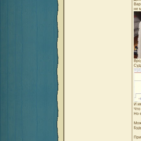
Вар
не 
Вро
Суд
И и
Что
Но 
Мож
Буд
При