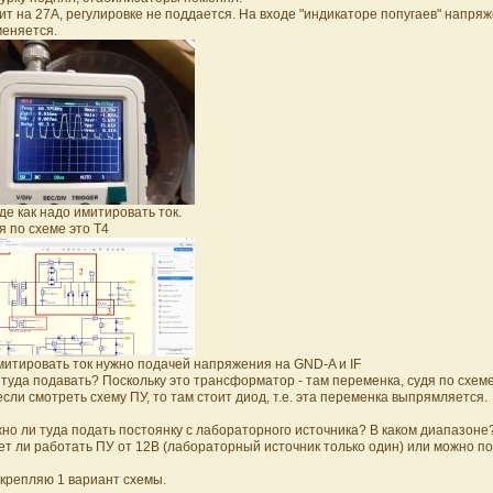
ит на 27А, регулировке не поддается. На входе "индикаторе попугаев" напря
меняется.
де как надо имитировать ток.
я по схеме это Т4
митировать ток нужно подачей напряжения на GND-A и IF
 туда подавать? Поскольку это трансформатор - там переменка, судя по схеме
если смотреть схему ПУ, то там стоит диод, т.е. эта переменка выпрямляется.
но ли туда подать постоянку с лабораторного источника? В каком диапазоне
ет ли работать ПУ от 12В (лабораторный источник только один) или можно п
крепляю 1 вариант схемы.