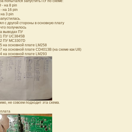
ра попытался запустить ПУ по схеме:
 - на 8 pin
- на 16 pin
 на 3 pin
запустилась.
ял с другой стороны в основную плату
 что получилось
На выводах ПУ
U1 ПУ UC3845B
U2 ПУ MC3307D
U5 на основной плате LM258
U7 на основной плате CD4013B (на схеме как U8)
U4 на основной плате LM293
имо, не совсем подходит эта схема.
 плата