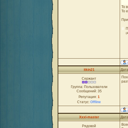
То 
То 
При
П
(
itkin21
Дата
Пох
Сержант
раз
Группа: Пользователи
Сообщений:
35
Репутация:
1
Статус:
Offline
Xxxl-master
Дата
Все
Рядовой