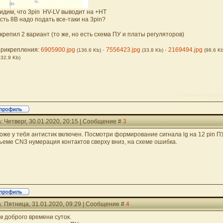
видим, что 3pin HV-LV выводит на +HT
есть 8В надо подать все-таки на 3pin?
крепил 2 вариант (то же, но есть схема ПУ и платы регуляторов)
рикрепления:
6905900.jpg
·
7556423.jpg
·
2169494.jpg
(136.6 Kb)
(33.8 Kb)
(98.6 K
432.9 Kb)
Сообщение отредак
: Четверг, 30.01.2020, 20:15 | Сообщение #
3
оже у тебя антистик включен. Посмотри формирование сигнала lg на 12 pin ПУ
ъеме CN3 нумерация контактов сверху вниз, на схеме ошибка.
: Пятница, 31.01.2020, 09:29 | Сообщение #
4
м доброго времени суток.