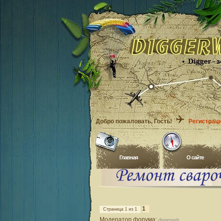
Добро пожаловать
, Гость!
Регистрац
Главная
O сайте
1
Страница
1
из
1
Модератор форума:
diggerweb