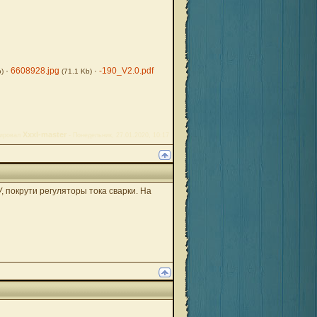
·
6608928.jpg
·
-190_V2.0.pdf
b)
(71.1 Kb)
Xxxl-master
тировал
-
Понедельник, 27.01.2020, 10:17
, покрути регуляторы тока сварки. На