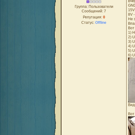
Вче
GND
Группа: Пользователи
15V 
Сообщений:
7
8V -
Репутация:
0
Не 
Статус:
Offline
Впа
Вот
1) 
2) 
3) 
4) 
5) 
6) 
Вид
Вот