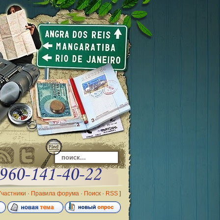
Участники
·
Правила форума
·
Поиск
·
RSS
]