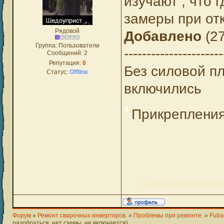
изучают , что 
замеры при от
Рядовой
Добавлено
(27
Группа: Пользователи
----------------------
Сообщений:
2
Репутация:
0
Без силовой п
Статус:
Offline
включились
Прикреплени
Сообщение отр
Форум
»
Ремонт сварочных инверторов.
»
Проблемы при ремонте.
»
Fuba
разобраться, нет схемы, не включается)