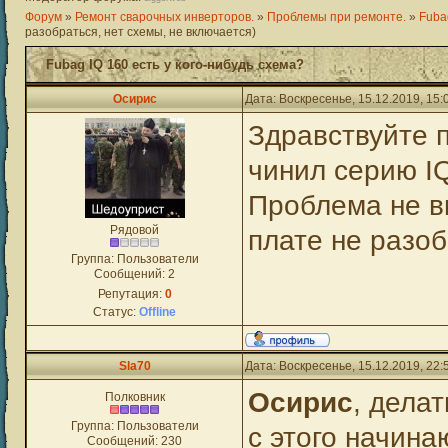
Форум
»
Ремонт сварочных инверторов.
»
Проблемы при ремонте.
»
Fuba
разобраться, нет схемы, не включается)
Fubag IQ 160 есть у кого-нибудь схема?
Осирис
Дата: Воскресенье, 15.12.2019, 15
Здравствуйте 
чинил серию IQ
Проблема не вк
Рядовой
плате не разоб
Группа: Пользователи
Сообщений:
2
Репутация:
0
Статус:
Offline
Sla70
Дата: Воскресенье, 15.12.2019, 22
Осирис
, дела
Полковник
Группа: Пользователи
с этого начин
Сообщений:
230