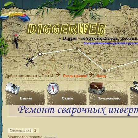
Добро пожаловать
, Гость!
Регистрация
Вход
Главная
O сайте
Полезное меню
1
Страница
1
из
1
Модератор форума:
diggerweb