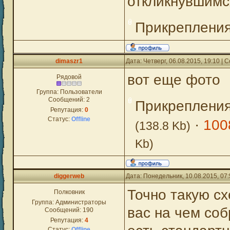
откликнувшимс
Прикреплени
dimaszr1
Дата: Четверг, 06.08.2015, 19:10 |
вот еще фото
Рядовой
Группа: Пользователи
Сообщений:
2
Прикреплени
Репутация:
0
Статус:
Offline
·
100
(138.8 Kb)
Kb)
diggerweb
Дата: Понедельник, 10.08.2015, 07
Точно такую сх
Полковник
Группа: Администраторы
вас на чем соб
Сообщений:
190
Репутация:
4
Статус:
Offline