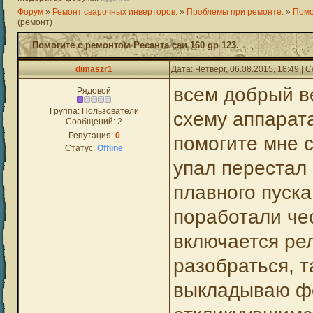
Форум
»
Ремонт сварочных инверторов.
»
Проблемы при ремонте.
»
Помо
(ремонт)
Помогите с ремонтом Ресанта саи 160 gp 123.
dimaszr1
Дата: Четверг, 06.08.2015, 18:49 |
всем добрый в
Рядовой
Группа: Пользователи
схему аппарата
Сообщений:
2
Репутация:
0
помогите мне с
Статус:
Offline
упал перестал 
плавного пуска
поработали чес
включается рел
разобраться, т
выкладываю фо