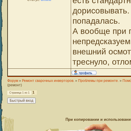
есть стандартн
дорисовывать.
попадалась.
А вообще при 
непредсказуем
внешний осмот
треснуло, отло
Форум
»
Ремонт сварочных инверторов.
»
Проблемы при ремонте.
»
Помо
(ремонт)
1
Страница
1
из
1
При копировании и использовании