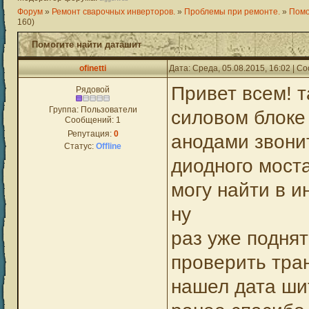
Форум
»
Ремонт сварочных инверторов.
»
Проблемы при ремонте.
»
Помо
160)
Помогите найти даташит
ofinetti
Дата: Среда, 05.08.2015, 16:02 | 
Привет всем! т
Рядовой
Группа: Пользователи
силовом блоке
Сообщений:
1
Репутация:
0
анодами звони
Статус:
Offline
диодного мост
могу найти в 
ну
раз уже поднят
проверить тра
нашел дата шит