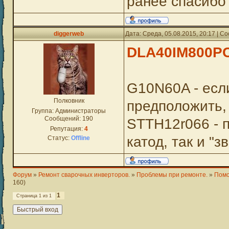
ранее спасибо
diggerweb
Дата: Среда, 05.08.2015, 20:17 | 
DLA40IM800P
G10N60A - есл
Полковник
предположить,
Группа: Администраторы
Сообщений:
190
STTH12r066 - п
Репутация:
4
катод, так и "з
Статус:
Offline
Форум
»
Ремонт сварочных инверторов.
»
Проблемы при ремонте.
»
Помо
160)
1
Страница
1
из
1