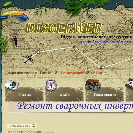
Добро пожаловать
, Гость!
Регистрация
Вход
Главная
O сайте
Полезное меню
1
Страница
1
из
1
Модератор форума:
diggerweb