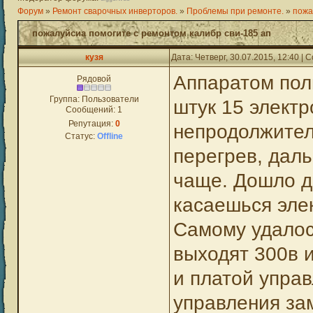
Форум
»
Ремонт сварочных инверторов.
»
Проблемы при ремонте.
»
пожа
пожалуйсиа помогите с ремонтом калибр сви-185 ап
кузя
Дата: Четверг, 30.07.2015, 12:40 |
Аппаратом пол
Рядовой
Группа: Пользователи
штук 15 электр
Сообщений:
1
Репутация:
0
непродолжител
Статус:
Offline
перегрев, даль
чаще. Дошло до
касаешься элек
Самому удалос
выходят 300в и
и платой упра
управления за