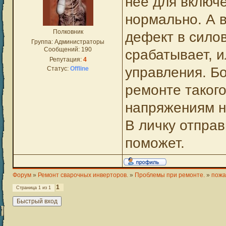
нее для включ
нормально. А в
Полковник
дефект в сило
Группа: Администраторы
Сообщений:
190
срабатывает, 
Репутация:
4
управления. Б
Статус:
Offline
ремонте такого
напряжениям ни
В личку отпра
поможет.
Форум
»
Ремонт сварочных инверторов.
»
Проблемы при ремонте.
»
пожа
1
Страница
1
из
1