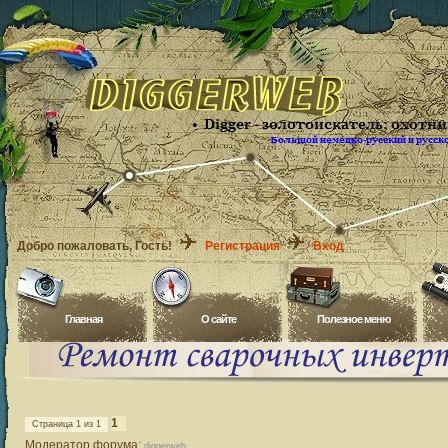
Добро пожаловать
, Гость!
Регистрация
Вход
Главная
O сайте
Полезное меню
1
Страница
1
из
1
Модератор форума:
diggerweb