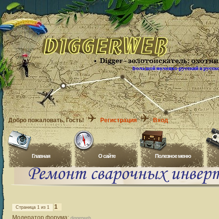
Добро пожаловать
, Гость!
Регистрация
Вход
Главная
O сайте
Полезное меню
1
Страница
1
из
1
Модератор форума:
diggerweb