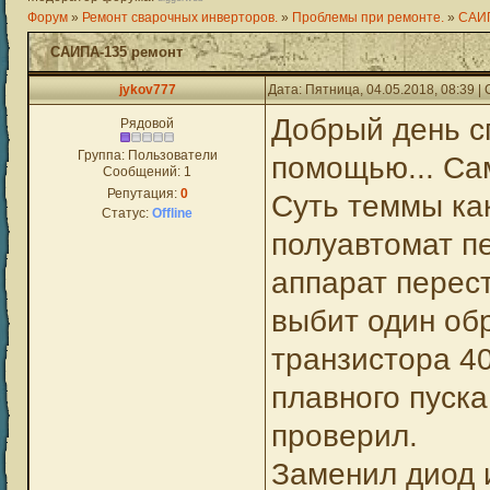
Форум
»
Ремонт сварочных инверторов.
»
Проблемы при ремонте.
»
САИП
САИПА-135 ремонт
jykov777
Дата: Пятница, 04.05.2018, 08:39 
Добрый день с
Рядовой
Группа: Пользователи
помощью... Сам
Сообщений:
1
Репутация:
0
Суть теммы ка
Статус:
Offline
полуавтомат пе
аппарат перест
выбит один об
транзистора 4
плавного пуск
проверил.
Заменил диод 