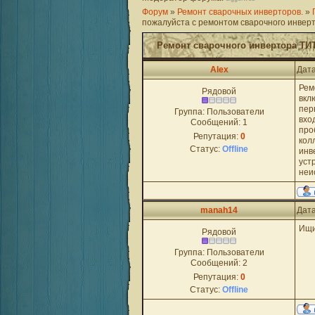
Форум
»
Ремонт сварочных инверторов.
»
пожалуйста с ремонтом сварочного инвер
Ремонт сварочного инвертора ТИ
Alex
Дата
Рем
Рядовой
вкл
пер
Группа: Пользователи
вхо
Сообщений:
1
про
Репутация:
0
кол
Статус:
Offline
инв
уст
неи
manah14
Дата
Ищи
Рядовой
Группа: Пользователи
Сообщений:
2
Репутация:
0
Статус:
Offline