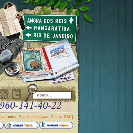
Участники
·
Правила форума
·
Поиск
·
RSS
]