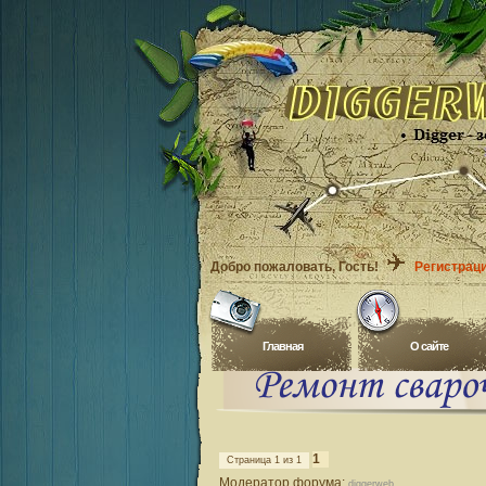
Добро пожаловать
, Гость!
Регистрац
Главная
O сайте
1
Страница
1
из
1
Модератор форума:
diggerweb