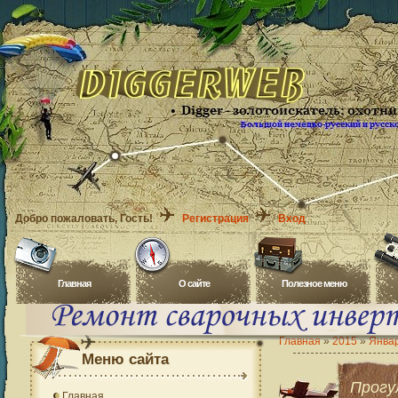
Добро пожаловать
, Гость!
Регистрация
Вход
Главная
O сайте
Полезное меню
Главная
»
2015
»
Янва
Меню сайта
Прогу
Главная