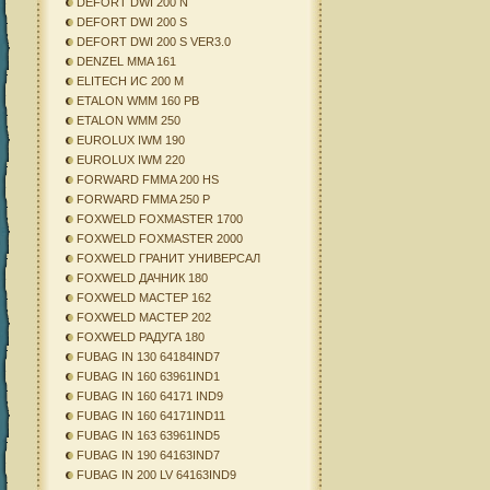
DEFORT DWI 200 N
DEFORT DWI 200 S
DEFORT DWI 200 S VER3.0
DENZEL MMA 161
ELITECH ИС 200 М
ETALON WMM 160 PB
ETALON WMM 250
EUROLUX IWM 190
EUROLUX IWM 220
FORWARD FMMA 200 HS
FORWARD FMMA 250 P
FOXWELD FOXMASTER 1700
FOXWELD FOXMASTER 2000
FOXWELD ГРАНИТ УНИВЕРСАЛ
FOXWELD ДАЧНИК 180
FOXWELD МАСТЕР 162
FOXWELD МАСТЕР 202
FOXWELD РАДУГА 180
FUBAG IN 130 64184IND7
FUBAG IN 160 63961IND1
FUBAG IN 160 64171 IND9
FUBAG IN 160 64171IND11
FUBAG IN 163 63961IND5
FUBAG IN 190 64163IND7
FUBAG IN 200 LV 64163IND9