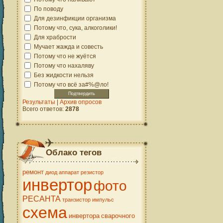
По поводу
Для дезинфикции организма
Потому что, сука, алкоголики!
Для храбрости
Мучает жажда и совесть
Потому что не жуётся
Потому что нахаляву
Без жидкости нельзя
Потому что всё за#%@ло!
Результаты
|
Архив опросов
Всего ответов:
2878
Облако тегов
ремонт
диод
аппарат
резистор
инвертор
фото
РЕСАНТА
транзистор
импульс
схема
инвертора
сварочного