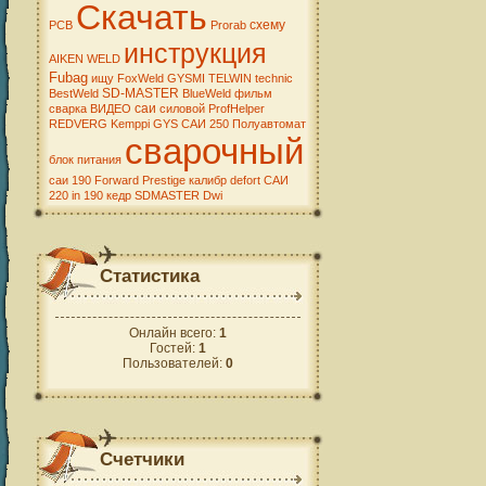
Скачать
схему
PCB
Prorab
инструкция
AIKEN WELD
Fubag
ищу
FoxWeld
GYSMI
TELWIN
technic
SD-MASTER
BestWeld
BlueWeld
фильм
саи
сварка
ВИДЕО
силовой
ProfHelper
REDVERG
Kemppi
GYS
САИ 250
Полуавтомат
сварочный
блок питания
саи 190
Forward
Prestige
калибр
defort
САИ
220
in 190
кедр
SDMASTER
Dwi
Статистика
Онлайн всего:
1
Гостей:
1
Пользователей:
0
Счетчики