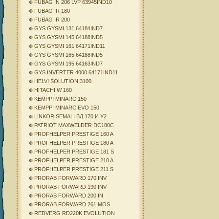
FUBAG IN 206 LVP 63945IND10
FUBAG IR 180
FUBAG IR 200
GYS GYSMI 131 64184IND7
GYS GYSMI 145 64188IND5
GYS GYSMI 161 64171IND11
GYS GYSMI 165 64188IND5
GYS GYSMI 195 64163IND7
GYS INVERTER 4000 64171IND11
HELVI SOLUTION 3100
HITACHI W 160
KEMPPI MINARC 150
KEMPPI MINARC EVO 150
LINKOR SEMALI ВД 170 И У2
PATRIOT MAXWELDER DC180C
PROFHELPER PRESTIGE 160 A
PROFHELPER PRESTIGE 180 A
PROFHELPER PRESTIGE 181 S
PROFHELPER PRESTIGE 210 A
PROFHELPER PRESTIGE 211 S
PRORAB FORWARD 170 INV
PRORAB FORWARD 190 INV
PRORAB FORWARD 200 IN
PRORAB FORWARD 261 MOS
REDVERG RD220K EVOLUTION