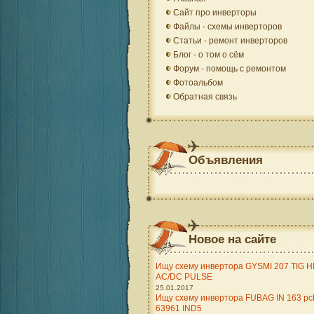
Сайт про инверторы
Файлы - схемы инверторов
Статьи - ремонт инверторов
Блог - о том о сём
Форум - помощь с ремонтом
Фотоальбом
Обратная связь
Объявления
Новое на сайте
Ищу схему инвертора GYSMI 207 TIG H
AC/DC PULSE
25.01.2017
Ищу схему инвертора FUBAG IN 163 pc
63961 IND5