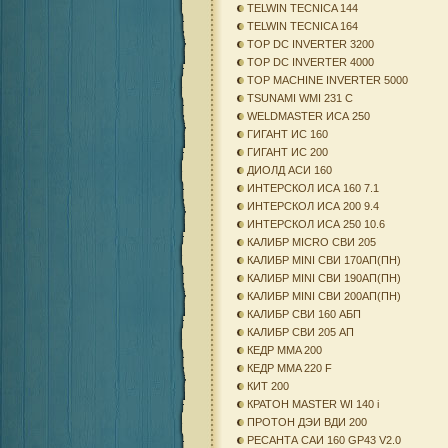
TELWIN TECNICA 144
TELWIN TECNICA 164
TOP DC INVERTER 3200
TOP DC INVERTER 4000
TOP MACHINE INVERTER 5000
TSUNAMI WMI 231 C
WELDMASTER ИСА 250
ГИГАНТ ИС 160
ГИГАНТ ИС 200
ДИОЛД АСИ 160
ИНТЕРСКОЛ ИСА 160 7.1
ИНТЕРСКОЛ ИСА 200 9.4
ИНТЕРСКОЛ ИСА 250 10.6
КАЛИБР MICRO СВИ 205
КАЛИБР MINI СВИ 170АП(ПН)
КАЛИБР MINI СВИ 190АП(ПН)
КАЛИБР MINI СВИ 200АП(ПН)
КАЛИБР СВИ 160 АБП
КАЛИБР СВИ 205 АП
КЕДР MMA 200
КЕДР MMA 220 F
КИТ 200
КРАТОН MASTER WI 140 i
ПРОТОН ДЭИ ВДИ 200
РЕСАНТА САИ 160 GP43 V2.0