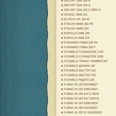
DEFORT DWI 200 N
DEFORT DWI 200 S
DEFORT DWI 200 S VER3.0
DENZEL MMA 161
ELITECH ИС 200 М
ETALON WMM 160 PB
ETALON WMM 250
EUROLUX IWM 190
EUROLUX IWM 220
FORWARD FMMA 200 HS
FORWARD FMMA 250 P
FOXWELD FOXMASTER 1700
FOXWELD FOXMASTER 2000
FOXWELD ГРАНИТ УНИВЕРСАЛ
FOXWELD ДАЧНИК 180
FOXWELD МАСТЕР 162
FOXWELD МАСТЕР 202
FOXWELD РАДУГА 180
FUBAG IN 130 64184IND7
FUBAG IN 160 63961IND1
FUBAG IN 160 64171 IND9
FUBAG IN 160 64171IND11
FUBAG IN 163 63961IND5
FUBAG IN 190 64163IND7
FUBAG IN 200 LV 64163IND9