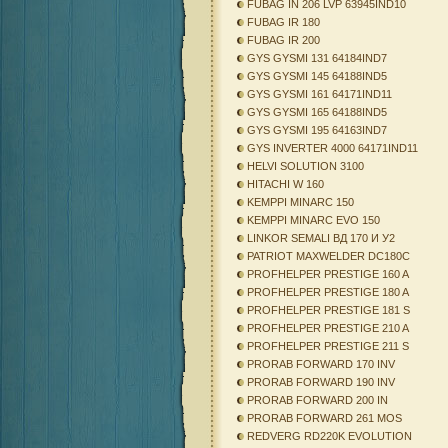
FUBAG IN 206 LVP 63945IND10
FUBAG IR 180
FUBAG IR 200
GYS GYSMI 131 64184IND7
GYS GYSMI 145 64188IND5
GYS GYSMI 161 64171IND11
GYS GYSMI 165 64188IND5
GYS GYSMI 195 64163IND7
GYS INVERTER 4000 64171IND11
HELVI SOLUTION 3100
HITACHI W 160
KEMPPI MINARC 150
KEMPPI MINARC EVO 150
LINKOR SEMALI ВД 170 И У2
PATRIOT MAXWELDER DC180C
PROFHELPER PRESTIGE 160 A
PROFHELPER PRESTIGE 180 A
PROFHELPER PRESTIGE 181 S
PROFHELPER PRESTIGE 210 A
PROFHELPER PRESTIGE 211 S
PRORAB FORWARD 170 INV
PRORAB FORWARD 190 INV
PRORAB FORWARD 200 IN
PRORAB FORWARD 261 MOS
REDVERG RD220K EVOLUTION