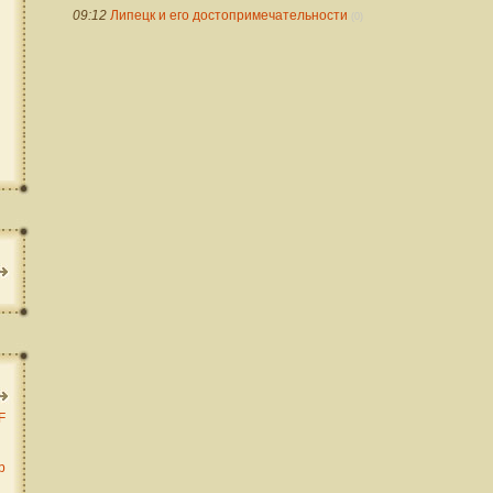
09:12
Липецк и его достопримечательности
(0)
F
b