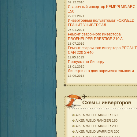
09.12.2016
Сварочный инвертор KEMPPI MINARC
150
29.01.2021
Инверторный полуавтомат FOXWELD
ГРАНИТ УНИВЕРСАЛ
25.01.2021
Ремонт сварочного инвертора
PROFHELPER PRESTIGE 210 A
18.07.2016
Ремонт сварочного инвертора РЕСАН
САИ 220 SH40
11.05.2015
Прогулка по Липецку
13.01.2015
Липецк и его достопримечательности
13.09.2014
Схемы инверторов
AIKEN WELD RANGER 160
AIKEN WELD RANGER 180
AIKEN WELD RANGER 200
AIKEN WELD WARRIOR 200