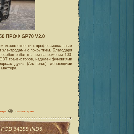
0 ПРОФ GP70 V2.0
м можно отнести к профессиональным
и электродами с покрытием. Благодаря
пособен работать при напряжении 100-
IGBT транзисторов, наделен функциями
«форсаж дуги» (Arc force), делающими
 мастера.
тора
Комментарии
 PCB 64188 IND5