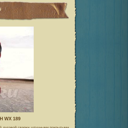
9
Н WX 189
й дуговой сварки штучными покрытыми