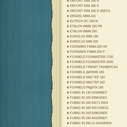
DEFORT DWI 200 N
DEFORT DWI 200 S
DEFORT DWI 200 S VER3.0
DENZEL MMA 161
ELITECH ИС 200 М
ETALON WMM 160 PB
ETALON WMM 250
EUROLUX IWM 190
EUROLUX IWM 220
FORWARD FMMA 200 HS
FORWARD FMMA 250 P
FOXWELD FOXMASTER 1700
FOXWELD FOXMASTER 2000
FOXWELD ГРАНИТ УНИВЕРСАЛ
FOXWELD ДАЧНИК 180
FOXWELD МАСТЕР 162
FOXWELD МАСТЕР 202
FOXWELD РАДУГА 180
FUBAG IN 130 64184IND7
FUBAG IN 160 63961IND1
FUBAG IN 160 64171 IND9
FUBAG IN 160 64171IND11
FUBAG IN 163 63961IND5
FUBAG IN 190 64163IND7
FUBAG IN 200 LV 64163IND9