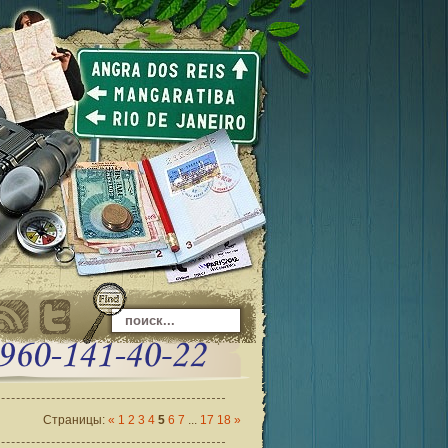
Страницы
:
«
1
2
3
4
5
6
7
...
17
18
»