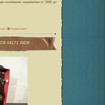
 при колебаниях напряжения от 160В до
тора
Комментарии
CB 64171 IND9