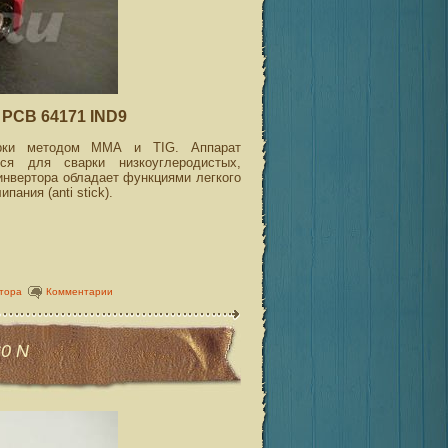
PCB 64171 IND9
рки методом ММА и TIG. Аппарат
ся для сварки низкоуглеродистых,
инвертора обладает функциями легкого
пания (anti stick).
тора
Комментарии
0 N