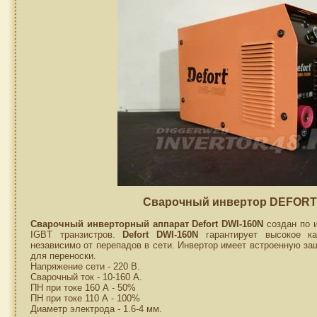
Сварочный инвертор DEFORT 
Сварочный инверторный аппарат Defort DWI-160N
создан по и
IGBT транзистров.
Defort DWI-160N
гарантирует высокое ка
независимо от перепадов в сети. Инвертор имеет встроенную за
для переноски.
Напряжение сети - 220 В.
Сварочный ток - 10-160 А.
ПН при токе 160 А - 50%
ПН при токе 110 А - 100%
Диаметр электрода - 1.6-4 мм.