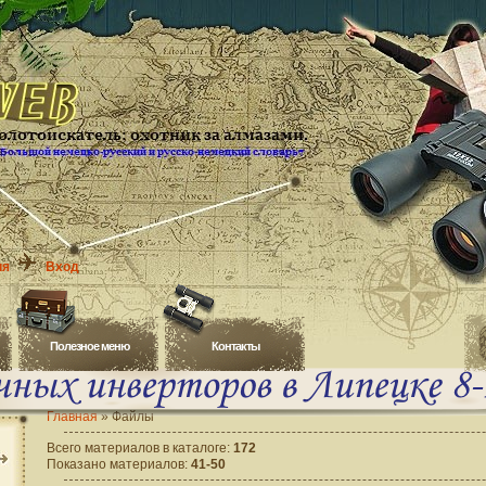
ия
Вход
Полезное меню
Контакты
Главная
»
Файлы
Всего материалов в каталоге
:
172
Показано материалов
:
41-50