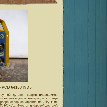
 PCB 64188 IND5
ручной дуговой сварки плавящимся
рки неплавящимся электродом в среде
ропроцессорное управление и Функция
RC FORCE. Имеется цифровой дисплей