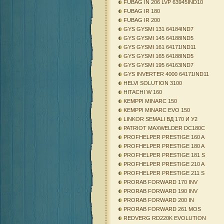
FUBAG IN 206 LVP 63945IND10
FUBAG IR 180
FUBAG IR 200
GYS GYSMI 131 64184IND7
GYS GYSMI 145 64188IND5
GYS GYSMI 161 64171IND11
GYS GYSMI 165 64188IND5
GYS GYSMI 195 64163IND7
GYS INVERTER 4000 64171IND11
HELVI SOLUTION 3100
HITACHI W 160
KEMPPI MINARC 150
KEMPPI MINARC EVO 150
LINKOR SEMALI ВД 170 И У2
PATRIOT MAXWELDER DC180C
PROFHELPER PRESTIGE 160 A
PROFHELPER PRESTIGE 180 A
PROFHELPER PRESTIGE 181 S
PROFHELPER PRESTIGE 210 A
PROFHELPER PRESTIGE 211 S
PRORAB FORWARD 170 INV
PRORAB FORWARD 190 INV
PRORAB FORWARD 200 IN
PRORAB FORWARD 261 MOS
REDVERG RD220K EVOLUTION