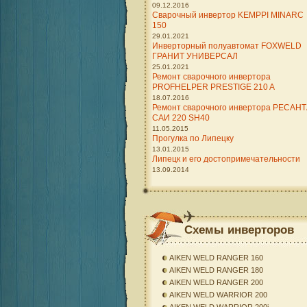
09.12.2016
Сварочный инвертор KEMPPI MINARC
150
29.01.2021
Инверторный полуавтомат FOXWELD
ГРАНИТ УНИВЕРСАЛ
25.01.2021
Ремонт сварочного инвертора
PROFHELPER PRESTIGE 210 A
18.07.2016
Ремонт сварочного инвертора РЕСАН
САИ 220 SH40
11.05.2015
Прогулка по Липецку
13.01.2015
Липецк и его достопримечательности
13.09.2014
Схемы инверторов
AIKEN WELD RANGER 160
AIKEN WELD RANGER 180
AIKEN WELD RANGER 200
AIKEN WELD WARRIOR 200