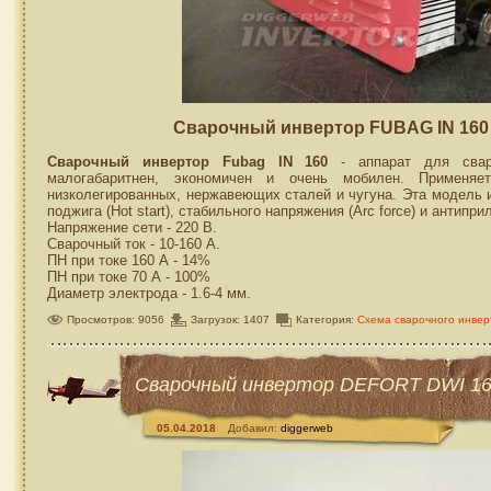
Сварочный инвертор FUBAG IN 160 
Сварочный инвертор Fubag IN 160
- аппарат для сва
малогабаритнен, экономичен и очень мобилен. Применяет
низколегированных, нержавеющих сталей и чугуна. Эта модель 
поджига (Hot start), стабильного напряжения (Arc force) и антиприли
Напряжение сети - 220 В.
Сварочный ток - 10-160 А.
ПН при токе 160 А - 14%
ПН при токе 70 А - 100%
Диаметр электрода - 1.6-4 мм.
Просмотров: 9056
Загрузок: 1407
Категория:
Схема сварочного инвер
Сварочный инвертор DEFORT DWI 16
05.04.2018
Добавил:
diggerweb