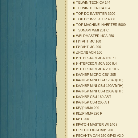
TELWIN TECNICA 144
TELWIN TECNICA 164
TOP DC INVERTER 3200
TOP DC INVERTER 4000
TOP MACHINE INVERTER 5000
TSUNAMI WMI 231 C
WELDMASTER ИСА 250
ГИГАНТ ИС 160
ГИГАНТ ИС 200
ДИОЛД АСИ 160
ИНТЕРСКОЛ ИСА 160 7.1
ИНТЕРСКОЛ ИСА 200 9.4
ИНТЕРСКОЛ ИСА 250 10.6
КАЛИБР MICRO СВИ 205
КАЛИБР MINI СВИ 170АП(ПН)
КАЛИБР MINI СВИ 190АП(ПН)
КАЛИБР MINI СВИ 200АП(ПН)
КАЛИБР СВИ 160 АБП
КАЛИБР СВИ 205 АП
КЕДР MMA 200
КЕДР MMA 220 F
КИТ 200
КРАТОН MASTER WI 140 i
ПРОТОН ДЭИ ВДИ 200
РЕСАНТА САИ 160 GP43 V2.0