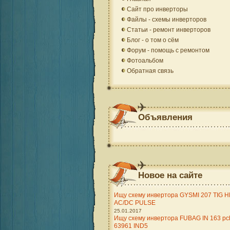
Сайт про инверторы
Файлы - схемы инверторов
Статьи - ремонт инверторов
Блог - о том о сём
Форум - помощь с ремонтом
Фотоальбом
Обратная связь
Объявления
Новое на сайте
Ищу схему инвертора GYSMI 207 TIG H
AC/DC PULSE
25.01.2017
Ищу схему инвертора FUBAG IN 163 pc
63961 IND5