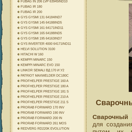
FUBAG IN 206 LVP 63945IND10
FUBAG IR 180
FUBAG IR 200
GYS GYSMI 131 64184IND7
GYS GYSMI 145 64188IND5
GYS GYSMI 161 64171IND11
GYS GYSMI 165 64188IND5
GYS GYSMI 195 64163IND7
GYS INVERTER 4000 64171IND11
HELVI SOLUTION 3100
HITACHI W 160
KEMPPI MINARC 150
KEMPPI MINARC EVO 150
LINKOR SEMALI ВД 170 И У2
PATRIOT MAXWELDER DC180C
PROFHELPER PRESTIGE 160 A
PROFHELPER PRESTIGE 180 A
PROFHELPER PRESTIGE 181 S
PROFHELPER PRESTIGE 210 A
Сварочны
PROFHELPER PRESTIGE 211 S
PRORAB FORWARD 170 INV
PRORAB FORWARD 190 INV
Сварочный а
PRORAB FORWARD 200 IN
для создани
PRORAB FORWARD 261 MOS
REDVERG RD220K EVOLUTION
путем их м