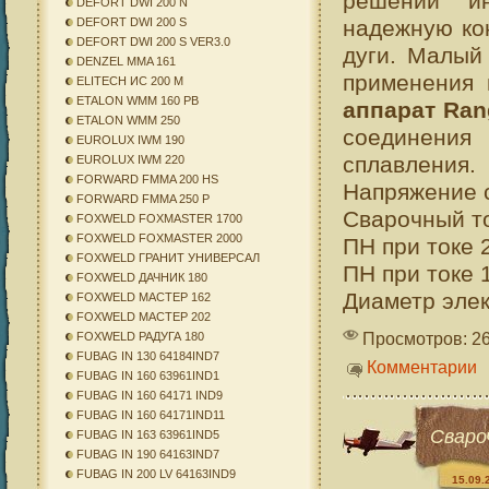
решений ин
DEFORT DWI 200 N
надежную ко
DEFORT DWI 200 S
DEFORT DWI 200 S VER3.0
дуги. Малый
DENZEL MMA 161
применения 
ELITECH ИС 200 М
ETALON WMM 160 PB
аппарат Ran
ETALON WMM 250
соединени
EUROLUX IWM 190
сплавления.
EUROLUX IWM 220
FORWARD FMMA 200 HS
Напряжение с
FORWARD FMMA 250 P
Сварочный то
FOXWELD FOXMASTER 1700
FOXWELD FOXMASTER 2000
ПН при токе 
FOXWELD ГРАНИТ УНИВЕРСАЛ
ПН при токе 
FOXWELD ДАЧНИК 180
Диаметр элек
FOXWELD МАСТЕР 162
FOXWELD МАСТЕР 202
Просмотров: 2
FOXWELD РАДУГА 180
FUBAG IN 130 64184IND7
Комментарии
FUBAG IN 160 63961IND1
FUBAG IN 160 64171 IND9
FUBAG IN 160 64171IND11
Сваро
FUBAG IN 163 63961IND5
FUBAG IN 190 64163IND7
FUBAG IN 200 LV 64163IND9
15.09.