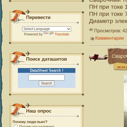
ПН при токе 
ПН при токе 
Перевести
Диаметр элек
Просмотров: 4
Powered by
Translate
Комментарии
Сваро
Поиск даташитов
08.09.
DataSheet Search !
Наш опрос
Почему люди пьют?
Потому что наливают