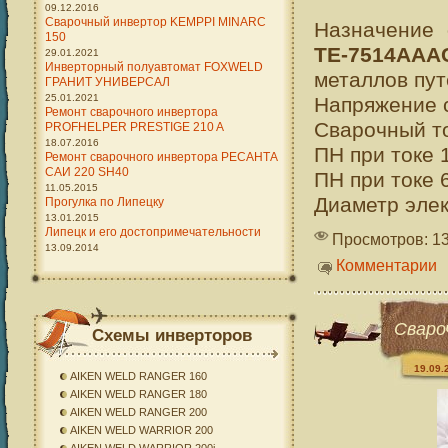
09.12.2016
Сварочный инвертор KEMPPI MINARC
Назначение
150
TE-7514AAA
29.01.2021
Инверторный полуавтомат FOXWELD
металлов пут
ГРАНИТ УНИВЕРСАЛ
25.01.2021
Напряжение с
Ремонт сварочного инвертора
Сварочный то
PROFHELPER PRESTIGE 210 A
18.07.2016
ПН при токе 
Ремонт сварочного инвертора РЕСАНТА
САИ 220 SH40
ПН при токе 
11.05.2015
Диаметр элект
Прогулка по Липецку
13.01.2015
Липецк и его достопримечательности
Просмотров: 1
13.09.2014
Комментарии
Сваро
Схемы инверторов
19.09.
AIKEN WELD RANGER 160
AIKEN WELD RANGER 180
AIKEN WELD RANGER 200
AIKEN WELD WARRIOR 200