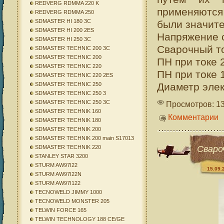
REDVERG RDMMA 220 K
применяются
REDVERG RDMMA 250
SDMASTER HI 180 3C
были значит
SDMASTER HI 200 2ES
Напряжение с
SDMASTER HI 250 3C
Сварочный то
SDMASTER TECHNIC 200 3C
SDMASTER TECHNIC 200
ПН при токе 
SDMASTER TECHNIC 220
ПН при токе 
SDMASTER TECHNIC 220 2ES
Диаметр элек
SDMASTER TECHNIC 250
SDMASTER TECHNIC 250 3
SDMASTER TECHNIC 250 3C
Просмотров: 1
SDMASTER TECHNIK 160
Комментарии
SDMASTER TECHNIK 180
SDMASTER TECHNIK 200
SDMASTER TECHNIK 200 main S17013
Сваро
SDMASTER TECHNIK 220
STANLEY STAR 3200
STURM AW97I22
15.09.
STURM AW97I22N
STURM AW97I122
TECNOWELD JIMMY 1000
TECNOWELD MONSTER 205
TELWIN FORCE 165
TELWIN TECHNOLOGY 188 CE/GE