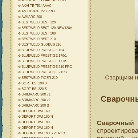
AIKEN WELD WARRIOR 200i
AKAI TE 7514AAAC
ANT KVANT 220 PRO
AWI ARC 200
BESTWELD BEST 120
BESTWELD BEST 120 NEW120A
BESTWELD BEST 160
BESTWELD BEST 210
BESTWELD GLOBUS 210
BLUEWELD PRESTIGE 164
BLUEWELD PRESTIGE 170/1
BLUEWELD PRESTIGE 171/S
BLUEWELD PRESTIGE 210 PRO
BLUEWELD PRESTIGE 211/S
Сварщики на
BESTWELD TIGER 210
BORT BSI 190 S
BORT BSI 220 S
BRIMA ARC 200 v1
Сварочн
BRIMA ARC 200 v2
BRIMA ARC 200 B
DEFORT DWI 160
DEFORT DWI 160 N
Сварочны
DEFORT DWI 180
DEFORT DWI 180 N
спроектиро
DEFORT DWI 180 S VER3.3