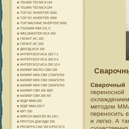
TELWIN TECNICA 144
TELWIN TECNICA 164
TOP DC INVERTER 3200
TOP DC INVERTER 4000
TOP MACHINE INVERTER 5000
TSUNAMI WMI 231 C
WELDMASTER ИСА 250
ГИГАНТ ИС 160
ГИГАНТ ИС 200
ДИОЛД АСИ 160
ИНТЕРСКОЛ ИСА 160 7.1
ИНТЕРСКОЛ ИСА 200 9.4
ИНТЕРСКОЛ ИСА 250 10.6
Сварочн
КАЛИБР MICRO СВИ 205
КАЛИБР MINI СВИ 170АП(ПН)
КАЛИБР MINI СВИ 190АП(ПН)
Сварочный 
КАЛИБР MINI СВИ 200АП(ПН)
переносно
КАЛИБР СВИ 160 АБП
КАЛИБР СВИ 205 АП
охлаждением.
КЕДР MMA 200
методом MMA
КЕДР MMA 220 F
КИТ 200
переносить
КРАТОН MASTER WI 140 i
и легко. А та
ПРОТОН ДЭИ ВДИ 200
существенно 
РЕСАНТА САИ 160 GP43 V2.0