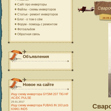
Сайт про инверторы
Сваро
Файлы - схемы инверторов
Статьи - ремонт инверторов
28.09.
Блог - о том о сём
Форум - помощь с ремонтом
Фотоальбом
Обратная связь
Объявления
Новое на сайте
Ищу схему инвертора GYSMI 207 TIG HF
AC/DC PULSE
25.01.2017
Свар
Ищу схему инвертора FUBAG IN 163 pcb
63961 IND5