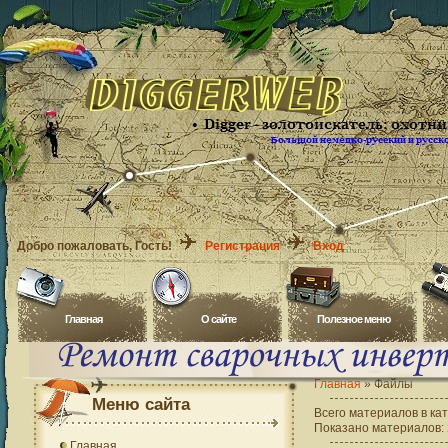
Добро пожаловать
, Гость!
Регистрация
Вход
Главная
O сайте
Полезное меню
Главная
»
Файлы
Меню сайта
Всего материалов в ка
Показано материалов
:
Главная