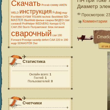
ПН при токе 
Скачать
схему
Диаметр элек
Prorab
AIKEN
инструкция
Fubag
WELD
ищу
Просмотров: 2
SD-
FoxWeld
GYSMI
TELWIN
technic
BestWeld
MASTER
саи
BlueWeld
фильм
сварка
ВИДЕО
Комментарии
силовой
ProfHelper
REDVERG
Kemppi
GYS
САИ 250
Sturm
Полуавтомат
блок питания
сварочный
саи 190
Стаби
Forward
Prestige
калибр
defort
САИ 220
in 190
кедр
SDMASTER
Dwi
07.09.
Статистика
Онлайн всего:
1
Гостей:
1
Пользователей:
0
Счетчики