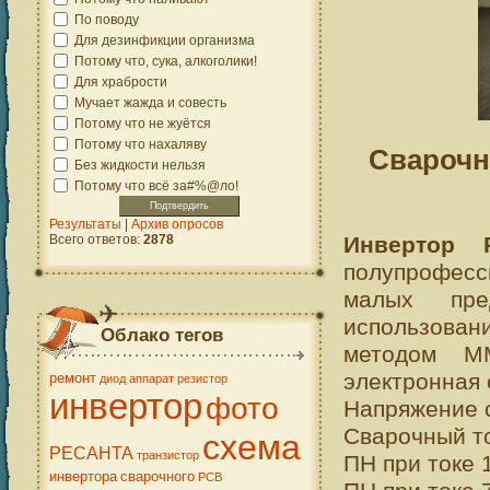
По поводу
Для дезинфикции организма
Потому что, сука, алкоголики!
Для храбрости
Мучает жажда и совесть
Потому что не жуётся
Потому что нахаляву
Сварочн
Без жидкости нельзя
Потому что всё за#%@ло!
Результаты
|
Архив опросов
Всего ответов:
2878
Инвертор P
полупрофесс
малых пре
использован
Облако тегов
методом M
электронная 
ремонт
диод
аппарат
резистор
инвертор
фото
Напряжение с
Сварочный то
схема
РЕСАНТА
транзистор
ПН при токе 
инвертора
сварочного
PCB