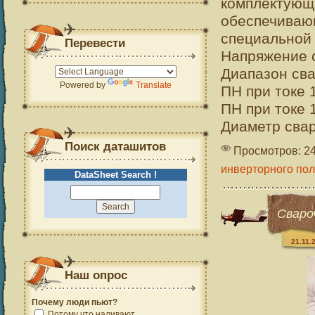
комплекту
обеспечива
специальной 
Перевести
Напряжение с
Диапазон сва
Powered by
Translate
ПН при токе 
ПН при токе 
Диаметр свар
Поиск даташитов
Просмотров: 2
инверторного по
DataSheet Search !
Сваро
21.11.
Наш опрос
Почему люди пьют?
Потому что наливают