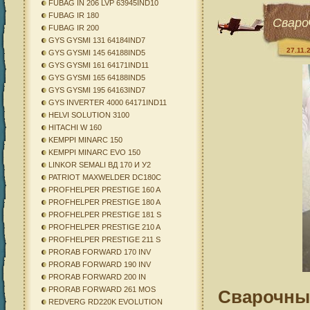
FUBAG IN 206 LVP 63945IND10
FUBAG IR 180
Сваро
FUBAG IR 200
GYS GYSMI 131 64184IND7
27.11.
GYS GYSMI 145 64188IND5
GYS GYSMI 161 64171IND11
GYS GYSMI 165 64188IND5
GYS GYSMI 195 64163IND7
GYS INVERTER 4000 64171IND11
HELVI SOLUTION 3100
HITACHI W 160
KEMPPI MINARC 150
KEMPPI MINARC EVO 150
LINKOR SEMALI ВД 170 И У2
PATRIOT MAXWELDER DC180C
PROFHELPER PRESTIGE 160 A
PROFHELPER PRESTIGE 180 A
PROFHELPER PRESTIGE 181 S
PROFHELPER PRESTIGE 210 A
PROFHELPER PRESTIGE 211 S
PRORAB FORWARD 170 INV
PRORAB FORWARD 190 INV
PRORAB FORWARD 200 IN
PRORAB FORWARD 261 MOS
Сварочны
REDVERG RD220K EVOLUTION