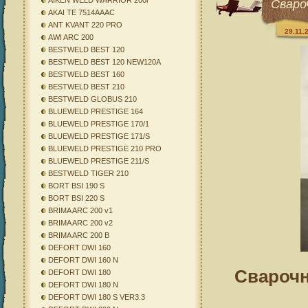
AIKEN WELD WARRIOR 200i
Сваро
AKAI TE 7514AAAC
ANT KVANT 220 PRO
29.11.
AWI ARC 200
BESTWELD BEST 120
BESTWELD BEST 120 NEW120A
BESTWELD BEST 160
BESTWELD BEST 210
BESTWELD GLOBUS 210
BLUEWELD PRESTIGE 164
BLUEWELD PRESTIGE 170/1
BLUEWELD PRESTIGE 171/S
BLUEWELD PRESTIGE 210 PRO
BLUEWELD PRESTIGE 211/S
BESTWELD TIGER 210
BORT BSI 190 S
BORT BSI 220 S
BRIMA ARC 200 v1
BRIMA ARC 200 v2
BRIMA ARC 200 B
DEFORT DWI 160
DEFORT DWI 160 N
Сварочн
DEFORT DWI 180
DEFORT DWI 180 N
DEFORT DWI 180 S VER3.3