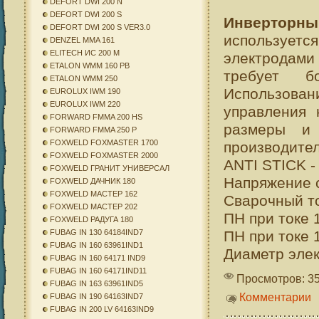
DEFORT DWI 200 N
DEFORT DWI 200 S
Инверторн
DEFORT DWI 200 S VER3.0
используе
DENZEL MMA 161
ELITECH ИС 200 М
электродами
ETALON WMM 160 PB
требует б
ETALON WMM 250
Использован
EUROLUX IWM 190
EUROLUX IWM 220
управления 
FORWARD FMMA 200 HS
размеры и
FORWARD FMMA 250 P
FOXWELD FOXMASTER 1700
производит
FOXWELD FOXMASTER 2000
ANTI STICK -
FOXWELD ГРАНИТ УНИВЕРСАЛ
Напряжение с
FOXWELD ДАЧНИК 180
FOXWELD МАСТЕР 162
Сварочный то
FOXWELD МАСТЕР 202
ПН при токе 
FOXWELD РАДУГА 180
ПН при токе 
FUBAG IN 130 64184IND7
FUBAG IN 160 63961IND1
Диаметр элек
FUBAG IN 160 64171 IND9
FUBAG IN 160 64171IND11
Просмотров: 3
FUBAG IN 163 63961IND5
Комментарии
FUBAG IN 190 64163IND7
FUBAG IN 200 LV 64163IND9