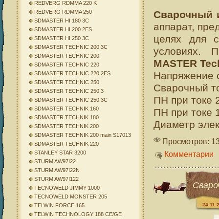
REDVERG RDMMA 220 K
Сварочный 
REDVERG RDMMA 250
SDMASTER HI 180 3C
аппарат, пре
SDMASTER HI 200 2ES
целях для с
SDMASTER HI 250 3C
SDMASTER TECHNIC 200 3C
условиях. 
SDMASTER TECHNIC 200
MASTER Tech
SDMASTER TECHNIC 220
Напряжение с
SDMASTER TECHNIC 220 2ES
SDMASTER TECHNIC 250
Сварочный то
SDMASTER TECHNIC 250 3
ПН при токе 
SDMASTER TECHNIC 250 3C
SDMASTER TECHNIK 160
ПН при токе 
SDMASTER TECHNIK 180
Диаметр элек
SDMASTER TECHNIK 200
SDMASTER TECHNIK 200 main S17013
Просмотров: 1
SDMASTER TECHNIK 220
Комментарии
STANLEY STAR 3200
STURM AW97I22
STURM AW97I22N
STURM AW97I122
Сваро
TECNOWELD JIMMY 1000
TECNOWELD MONSTER 205
24.11.
TELWIN FORCE 165
TELWIN TECHNOLOGY 188 CE/GE