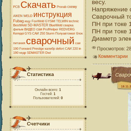
весу.
Скачать
схему
PCB
Prorab
Напряжение с
инструкция
Сварочный то
AIKEN WELD
Fubag
ищу
FoxWeld
GYSMI
TELWIN
technic
ПН при токе 
SD-MASTER
BestWeld
BlueWeld
сварка
саи
фильм
ВИДЕО
ProfHelper
REDVERG
ПН при токе 
Kemppi
GYS
САИ 250
Sturm
Полуавтомат
блок
Диаметр элек
сварочный
питания
саи
Просмотров: 2
190
Forward
Prestige
калибр
defort
САИ 220
in
190
кедр
SDMASTER
Dwi
Комментарии
Статистика
Сваро
18.11.
Онлайн всего:
1
Гостей:
1
Пользователей:
0
Счетчики