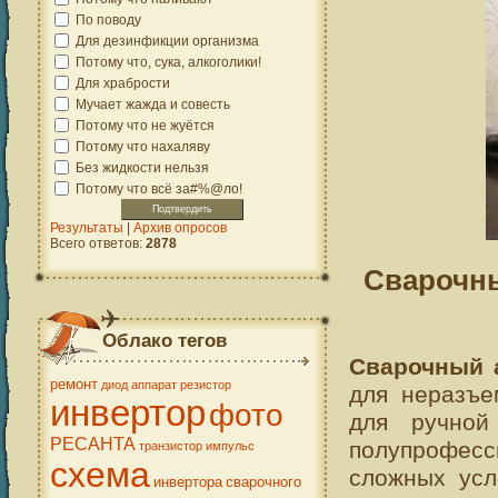
По поводу
Для дезинфикции организма
Потому что, сука, алкоголики!
Для храбрости
Мучает жажда и совесть
Потому что не жуётся
Потому что нахаляву
Без жидкости нельзя
Потому что всё за#%@ло!
Результаты
|
Архив опросов
Всего ответов:
2878
Сварочн
Облако тегов
Сварочный 
ремонт
диод
аппарат
резистор
для неразъе
инвертор
фото
для ручной
РЕСАНТА
полупрофесс
транзистор
импульс
схема
сложных усл
инвертора
сварочного