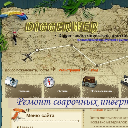
Добро пожаловать
, Гость!
Регистрация
Вход
Главная
O сайте
Полезное меню
Главная
»
Файлы
Меню сайта
Всего материалов в ка
Показано материалов
:
Главная