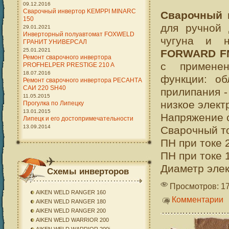
09.12.2016
Сварочный инвертор KEMPPI MINARC
Сварочный 
150
для ручной 
29.01.2021
Инверторный полуавтомат FOXWELD
чугуна и н
ГРАНИТ УНИВЕРСАЛ
25.01.2021
FORWARD F
Ремонт сварочного инвертора
с применен
PROFHELPER PRESTIGE 210 A
18.07.2016
функции: об
Ремонт сварочного инвертора РЕСАНТА
САИ 220 SH40
прилипания - 
11.05.2015
низкое элект
Прогулка по Липецку
13.01.2015
Напряжение с
Липецк и его достопримечательности
13.09.2014
Сварочный то
ПН при токе 
ПН при токе 
Диаметр элект
Схемы инверторов
Просмотров: 1
AIKEN WELD RANGER 160
Комментарии
AIKEN WELD RANGER 180
AIKEN WELD RANGER 200
AIKEN WELD WARRIOR 200