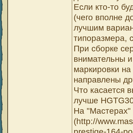
Если кто-то бу
(чего вполне д
лучшим вариан
типоразмера, 
При сборке се
внимательны и
маркировки на
направлены дру
Что касается в
лучше HGTG30N
На "Мастерах"
(http://www.ma
prestige-164-p