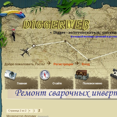
Добро пожаловать
, Гость!
Регистрация
Вход
Главная
O сайте
Полезное меню
2
Страница
2
из
2
«
1
Модератор форума:
diggerweb