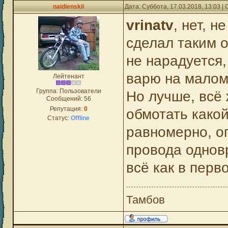
naidienskii
Дата: Суббота, 17.03.2018, 13:03 
vrinatv
, нет, 
сделал таким о
не нарадуется,
варю на малом
Лейтенант
Группа: Пользователи
Но лучше, всё 
Сообщений:
56
Репутация:
0
обмотать какой
Статус:
Offline
равномерно, оп
провода одновр
всё как в перв
Тамбов