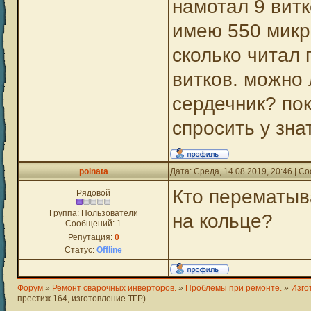
намотал 9 витк
имею 550 микр
сколько читал 
витков. можно 
сердечник? по
спросить у зна
polnata
Дата: Среда, 14.08.2019, 20:46 | 
Кто перематыв
Рядовой
Группа: Пользователи
на кольце?
Сообщений:
1
Репутация:
0
Статус:
Offline
Форум
»
Ремонт сварочных инверторов.
»
Проблемы при ремонте.
»
Изго
престиж 164, изготовление ТГР)