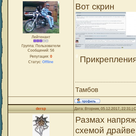
Вот скрин
Лейтенант
Группа: Пользователи
Сообщений:
56
Репутация:
0
Прикреплени
Статус:
Offline
Тамбов
dersp
Дата: Вторник, 05.12.2017, 22:31 
Размах напряж
схемой драйвер