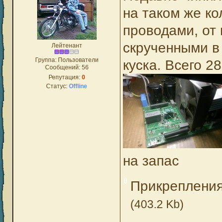
на таком же ко
проводами, от 
скрученными в 
Лейтенант
Группа: Пользователи
куска. Всего 2
Сообщений:
56
Репутация:
0
Статус:
Offline
на запас
Прикреплени
(403.2 Kb)