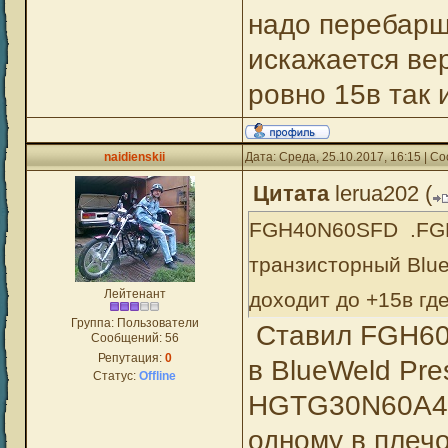
надо перебарщ
искажается вер
ровно 15в так 
naidienskii
Дата: Среда, 25.10.2017, 16:15 | 
Цитата
lerua202
(
FGH40N60SFD .FGH
транзисторный Blue
Лейтенант
доходит до +15в где
Группа: Пользователи
Ставил FGH60
Сообщений:
56
Репутация:
0
в BlueWeld Pre
Статус:
Offline
HGTG30N60A4.
одному в плечо