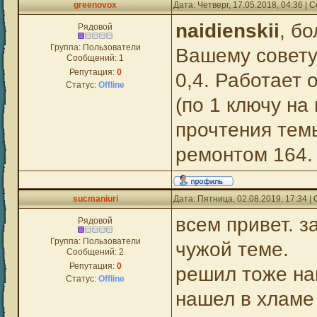
greenovox
Дата: Четверг, 17.05.2018, 04:36 |
naidienskii
, б
Рядовой
Группа: Пользователи
Вашему совету 
Сообщений:
1
Репутация:
0
0,4. Работает 
Статус:
Offline
(по 1 ключу на
прочтения темы
ремонтом 164.
sucmaniuri
Дата: Пятница, 02.08.2019, 17:34 
всем привет. з
Рядовой
Группа: Пользователи
чужой теме.
Сообщений:
2
Репутация:
0
решил тоже на
Статус:
Offline
нашел в хламе