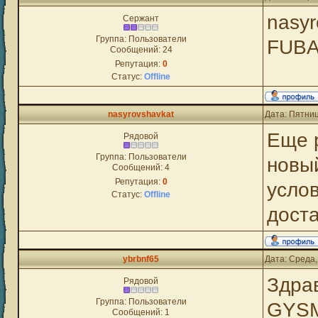
nasyr
Сержант
Группа: Пользователи
FUBA
Сообщений:
24
Репутация:
0
Статус:
Offline
nasyrovshavkat
Дата: Пятниц
Еще р
Рядовой
Группа: Пользователи
новый
Сообщений:
4
Репутация:
0
усло
Статус:
Offline
доста
ybrbnf65
Дата: Среда,
Здрав
Рядовой
Группа: Пользователи
GYSM
Сообщений:
1