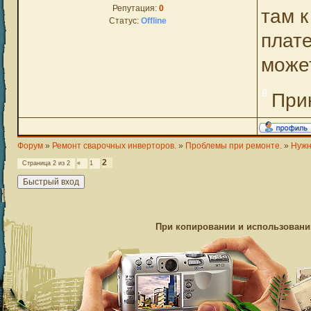
Репутация:
0
там к
Статус:
Offline
плате
может
При
Форум
»
Ремонт сварочных инверторов.
»
Проблемы при ремонте.
»
Нужн
2
Страница
2
из
2
«
1
При копировании и использовании