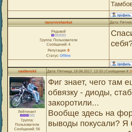
Тамбо
nasyrovshavkat
Дата: Пятниц
Спаси
Рядовой
Группа: Пользователи
себя
Сообщений:
4
Репутация:
0
Статус:
Offline
naidienskii
Дата: Пятница, 16.06.2017, 13:33 | Сообщение #
2
Фиг знает, чего там 
обвязку - диоды, ста
закоротили...
Вообще здесь на фор
Лейтенант
Группа:
выводы покусали? Я 
Пользователи
Сообщений:
56