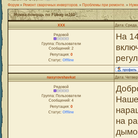
Форум
»
Ремонт сварочных инверторов.
»
Проблемы при ремонте.
»
Нужн
Нужна помощь по Fubag in160
XXX
Дата: Среда,
На 1
Рядовой
Группа: Пользователи
вклю
Сообщений:
2
Репутация:
0
регул
Статус:
Offline
nasyrovshavkat
Дата: Четвер
Добро
Рядовой
Группа: Пользователи
Нашел
Сообщений:
4
Репутация:
0
наращ
Статус:
Offline
на ра
дымо