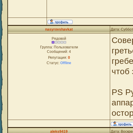
nasyrovshavkat
Дата: Суббот
Совер
Рядовой
Группа: Пользователи
греть
Сообщений:
4
Репутация:
0
гребе
Статус:
Offline
чтоб 
PS Ру
аппар
остор
aleks9419
Дата: Воскре