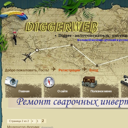
Добро пожаловать
, Гость!
Регистрация
Вход
Главная
O сайте
Полезное меню
2
Страница
2
из
2
«
1
Модератор форума:
diggerweb