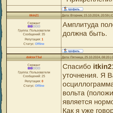
itkin21
Дата: Вторник, 15.10.2024, 20:59 
Амплитуда пол
Сержант
Группа: Пользователи
должна быть.
Сообщений:
35
Репутация:
1
Статус:
Offline
doktor73ul
Дата: Пятница, 25.10.2024, 08:20 
Спасибо
itkin2
Сержант
Группа: Пользователи
уточнения. Я В
Сообщений:
25
Репутация:
0
осциллограмма
Статус:
Offline
вольта (положи
является норм
Как я уже гово