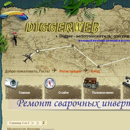
Добро пожаловать
, Гость!
Регистрация
Вход
Главная
O сайте
Полезное меню
2
Страница
2
из
2
«
1
Модератор форума:
diggerweb