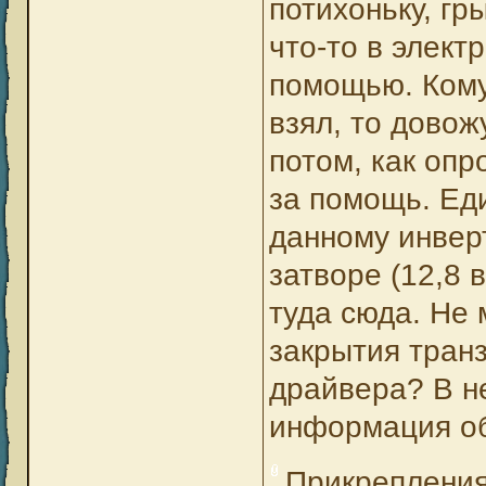
потихоньку, гр
что-то в элект
помощью. Кому
взял, то довож
потом, как опр
за помощь. Ед
данному инвер
затворе (12,8 
туда сюда. Не 
закрытия тран
драйвера? В н
информация об
Прикреплени