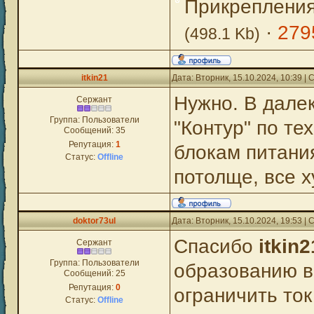
Прикреплени
·
279
(498.1 Kb)
itkin21
Дата: Вторник, 15.10.2024, 10:39 
Нужно. В дале
Сержант
Группа: Пользователи
"Контур" по те
Сообщений:
35
Репутация:
1
блокам питания
Статус:
Offline
потолще, все х
doktor73ul
Дата: Вторник, 15.10.2024, 19:53 
Спасибо
itkin2
Сержант
Группа: Пользователи
образованию в
Сообщений:
25
Репутация:
0
ограничить ток
Статус:
Offline