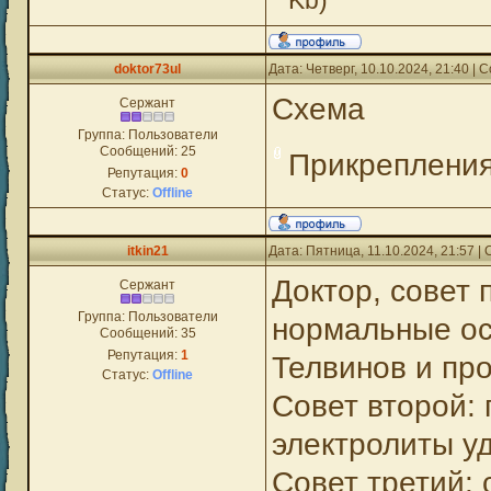
Kb)
doktor73ul
Дата: Четверг, 10.10.2024, 21:40 |
Схема
Сержант
Группа: Пользователи
Сообщений:
25
Прикреплени
Репутация:
0
Статус:
Offline
itkin21
Дата: Пятница, 11.10.2024, 21:57 
Доктор, совет 
Сержант
Группа: Пользователи
нормальные ос
Сообщений:
35
Репутация:
1
Телвинов и пр
Статус:
Offline
Совет второй:
электролиты уд
Совет третий: