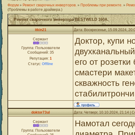
Форум
»
Ремонт сварочных инверторов.
»
Проблемы при ремонте.
»
Ремо
(Проблемы в работе драйвера.)
Ремонт сварочного инвертора BESTWELD 160А.
itkin21
Дата: Воскресенье, 15.09.2024, 20
Доктор, купи н
Сержант
Группа: Пользователи
двухканальный
Сообщений:
35
Репутация:
1
его от розетки
Статус:
Offline
смастери макет
скважность ген
стабилитрончи
doktor73ul
Дата: Четверг, 10.10.2024, 21:14 |
Намотал сегод
Сержант
Группа: Пользователи
диаметра. При